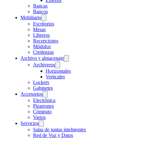
Exterior
Bancas
Bancos
Mobiliario
Escritorios
Mesas
Libreros
Recepciones
Módulos
Credenzas
Archivo y almacenaje
Archiveros
Horizontales
Verticales
Lockers
Gabinetes
Accesorios
Electrónica
Pizarrones
Cómputo
Varios
Servicios
Salas de juntas inteligentes
Red de Voz y Datos