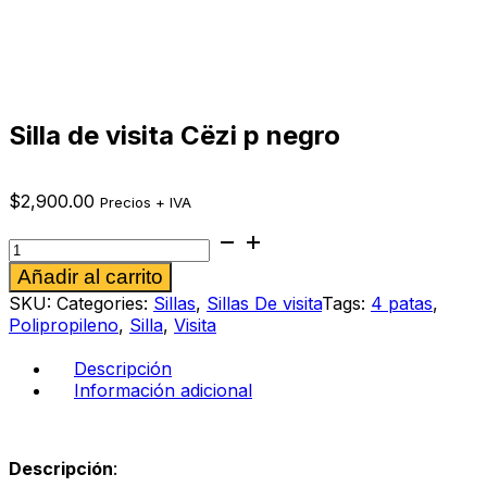
Silla de visita Cëzi p negro
$
2,900.00
Precios + IVA
Silla
de
Alternative:
Añadir al carrito
visita
Cëzi
SKU:
Categories:
Sillas
,
Sillas De visita
Tags:
4 patas
,
p
Polipropileno
,
Silla
,
Visita
negro
cantidad
Descripción
Información adicional
Descripción
: