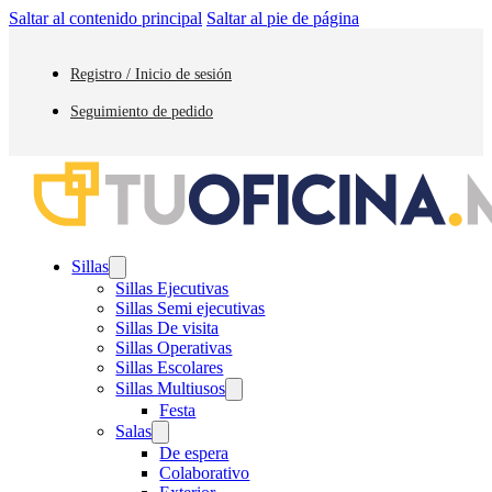
Saltar al contenido principal
Saltar al pie de página
Registro / Inicio de sesión
Seguimiento de pedido
Sillas
Sillas Ejecutivas
Sillas Semi ejecutivas
Sillas De visita
Sillas Operativas
Sillas Escolares
Sillas Multiusos
Festa
Salas
De espera
Colaborativo