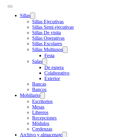
Sillas
Sillas Ejecutivas
Sillas Semi ejecutivas
Sillas De visita
Sillas Operativas
Sillas Escolares
Sillas Multiusos
Festa
Salas
De espera
Colaborativo
Exterior
Bancas
Bancos
Mobiliario
Escritorios
Mesas
Libreros
Recepciones
Módulos
Credenzas
Archivo y almacenaje