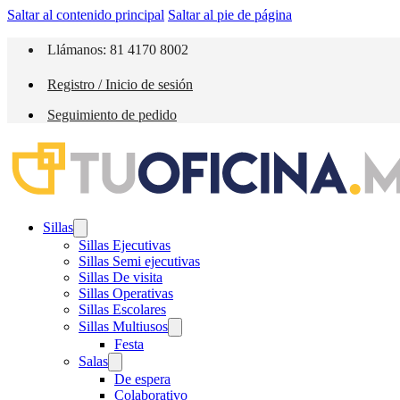
Saltar al contenido principal
Saltar al pie de página
Llámanos: 81 4170 8002
Registro / Inicio de sesión
Seguimiento de pedido
Sillas
Sillas Ejecutivas
Sillas Semi ejecutivas
Sillas De visita
Sillas Operativas
Sillas Escolares
Sillas Multiusos
Festa
Salas
De espera
Colaborativo