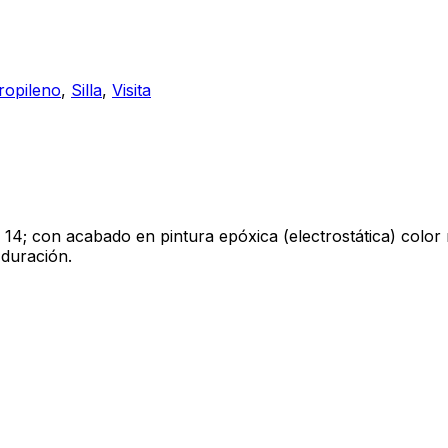
ropileno
,
Silla
,
Visita
 14; con acabado en pintura epóxica (electrostática) color 
 duración.