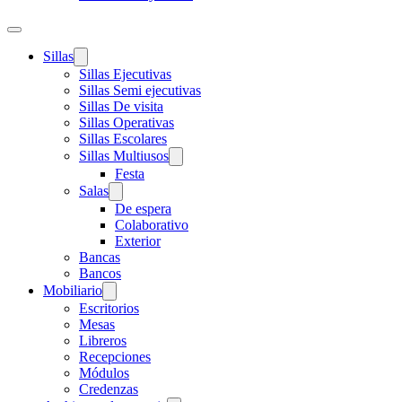
Sillas
Sillas Ejecutivas
Sillas Semi ejecutivas
Sillas De visita
Sillas Operativas
Sillas Escolares
Sillas Multiusos
Festa
Salas
De espera
Colaborativo
Exterior
Bancas
Bancos
Mobiliario
Escritorios
Mesas
Libreros
Recepciones
Módulos
Credenzas