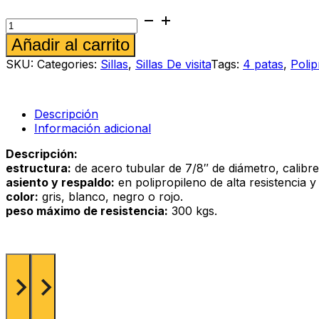
Silla
de
Alternative:
Añadir al carrito
visita
Cëzi
SKU:
Categories:
Sillas
,
Sillas De visita
Tags:
4 patas
,
Polip
P
color
gris
cantidad
Descripción
Información adicional
Descripción:
estructura:
de acero tubular de 7/8″ de diámetro, calibre
asiento y respaldo:
en polipropileno de alta resistencia y
color:
gris, blanco, negro o rojo.
peso máximo de resistencia:
300 kgs.