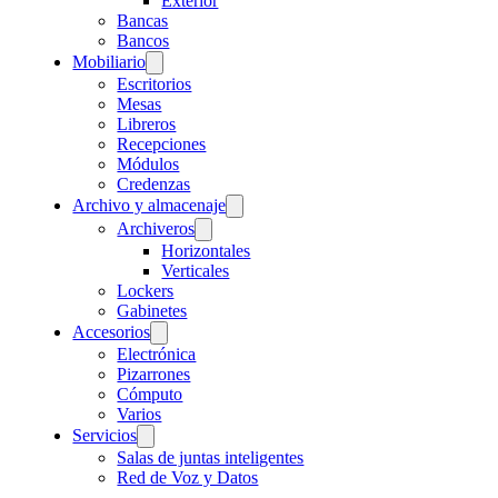
Exterior
Bancas
Bancos
Mobiliario
Escritorios
Mesas
Libreros
Recepciones
Módulos
Credenzas
Archivo y almacenaje
Archiveros
Horizontales
Verticales
Lockers
Gabinetes
Accesorios
Electrónica
Pizarrones
Cómputo
Varios
Servicios
Salas de juntas inteligentes
Red de Voz y Datos