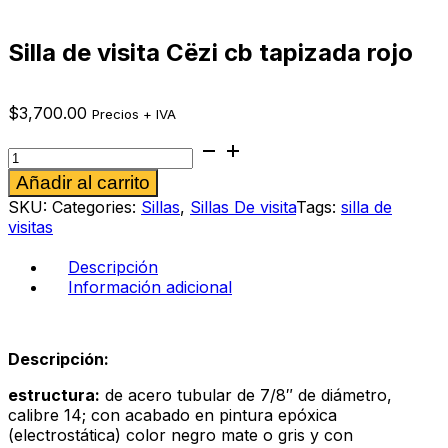
Silla de visita Cëzi cb tapizada rojo
$
3,700.00
Precios + IVA
Silla
de
Alternative:
Añadir al carrito
visita
Cëzi
SKU:
Categories:
Sillas
,
Sillas De visita
Tags:
silla de
cb
visitas
tapizada
rojo
Descripción
cantidad
Información adicional
Descripción:
estructura:
de acero tubular de 7/8″ de diámetro,
calibre 14; con acabado en pintura epóxica
(electrostática) color negro mate o gris y con