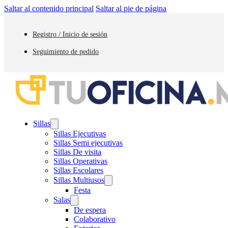
Saltar al contenido principal
Saltar al pie de página
Registro / Inicio de sesión
Seguimiento de pedido
Sillas
Sillas Ejecutivas
Sillas Semi ejecutivas
Sillas De visita
Sillas Operativas
Sillas Escolares
Sillas Multiusos
Festa
Salas
De espera
Colaborativo