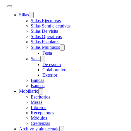
Sillas
Sillas Ejecutivas
Sillas Semi ejecutivas
Sillas De visita
Sillas Operativas
Sillas Escolares
Sillas Multiusos
Festa
Salas
De espera
Colaborativo
Exterior
Bancas
Bancos
Mobiliario
Escritorios
Mesas
Libreros
Recepciones
Módulos
Credenzas
Archivo y almacenaje