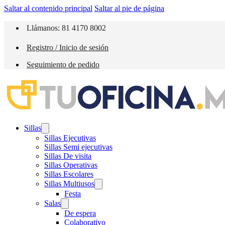
Saltar al contenido principal
Saltar al pie de página
Llámanos: 81 4170 8002
Registro / Inicio de sesión
Seguimiento de pedido
Sillas
Sillas Ejecutivas
Sillas Semi ejecutivas
Sillas De visita
Sillas Operativas
Sillas Escolares
Sillas Multiusos
Festa
Salas
De espera
Colaborativo