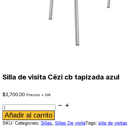
Silla de visita Cëzi cb tapizada azul
$
3,700.00
Precios + IVA
Silla
de
Alternative:
Añadir al carrito
visita
Cëzi
SKU:
Categories:
Sillas
,
Sillas De visita
Tags:
silla de visitas
cb