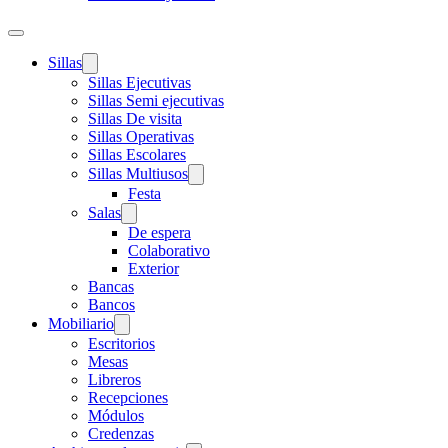
Sillas
Sillas Ejecutivas
Sillas Semi ejecutivas
Sillas De visita
Sillas Operativas
Sillas Escolares
Sillas Multiusos
Festa
Salas
De espera
Colaborativo
Exterior
Bancas
Bancos
Mobiliario
Escritorios
Mesas
Libreros
Recepciones
Módulos
Credenzas