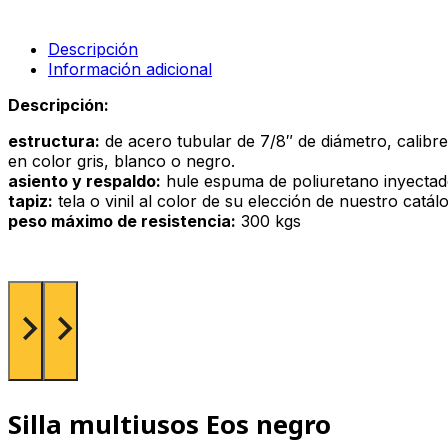
tapizada
azul
cantidad
Descripción
Información adicional
Descripción:
estructura:
de acero tubular de 7/8″ de diámetro, calibr
en color gris, blanco o negro.
asiento y respaldo:
hule espuma de poliuretano inyectado 
tapiz:
tela o vinil al color de su elección de nuestro catá
peso máximo de resistencia:
300 kgs
Silla multiusos Eos negro