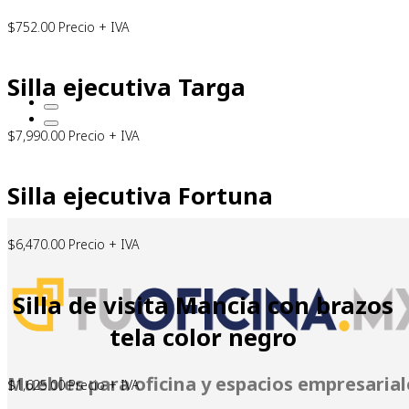
$
752.00
Precio + IVA
Silla ejecutiva Targa
$
7,990.00
Precio + IVA
Silla ejecutiva Fortuna
$
6,470.00
Precio + IVA
Silla de visita Mancia con brazos
tela color negro
Muebles para oficina y espacios empresarial
$
1,625.00
Precio + IVA