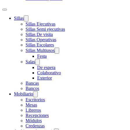
Sillas
Sillas Ejecutivas
Sillas Semi ejecutivas
Sillas De visita
Sillas Operativas
Sillas Escolares
Sillas Multiusos
Festa
Salas
De espera
Colaborativo
Exterior
Bancas
Bancos
Mobiliario
Escritorios
Mesas
Libreros
Recepciones
Módulos
Credenzas