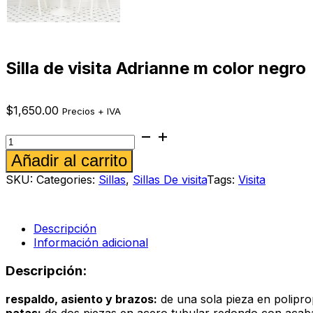
Silla de visita Adrianne m color negro
$
1,650.00
Precios + IVA
Silla
de
Alternative:
Añadir al carrito
visita
Adrianne
SKU:
Categories:
Sillas
,
Sillas De visita
Tags:
Visita
m
color
negro
cantidad
Descripción
Información adicional
Descripción:
respaldo, asiento y brazos:
de una sola pieza en poliprop
patas:
de dos piezas en acero tubular redondo con acabad