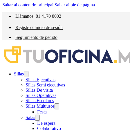
Saltar al contenido principal
Saltar al pie de página
Llámanos: 81 4170 8002
Registro / Inicio de sesión
Seguimiento de pedido
Sillas
Sillas Ejecutivas
Sillas Semi ejecutivas
Sillas De visita
Sillas Operativas
Sillas Escolares
Sillas Multiusos
Festa
Salas
De espera
Colaborativo