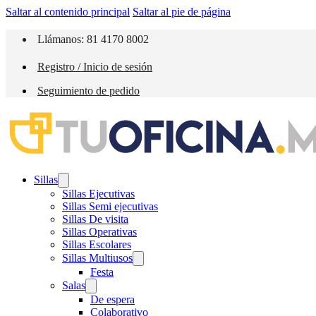
Saltar al contenido principal
Saltar al pie de página
Llámanos: 81 4170 8002
Registro / Inicio de sesión
Seguimiento de pedido
Sillas
Sillas Ejecutivas
Sillas Semi ejecutivas
Sillas De visita
Sillas Operativas
Sillas Escolares
Sillas Multiusos
Festa
Salas
De espera
Colaborativo