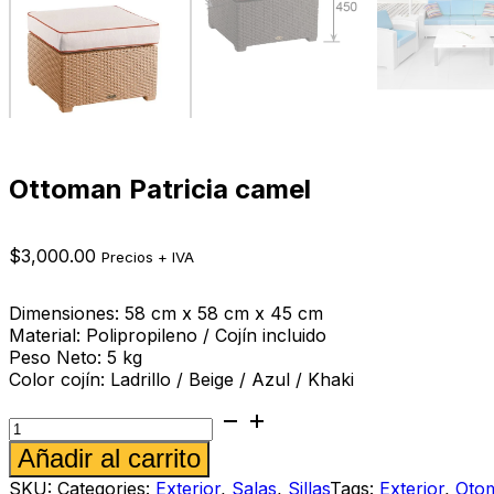
Ottoman Patricia camel
$
3,000.00
Precios + IVA
Dimensiones: 58 cm x 58 cm x 45 cm
Material: Polipropileno / Cojín incluido
Peso Neto: 5 kg
Color cojín:
Ladrillo / Beige / Azul / Khaki
Ottoman
Patricia
Alternative:
Añadir al carrito
camel
cantidad
SKU:
Categories:
Exterior
,
Salas
,
Sillas
Tags:
Exterior
,
Oto