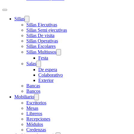
Sillas
Sillas Ejecutivas
Sillas Semi ejecutivas
Sillas De visita
Sillas Operativas
Sillas Escolares
Sillas Multiusos
Festa
Salas
De espera
Colaborativo
Exterior
Bancas
Bancos
Mobiliario
Escritorios
Mesas
Libreros
Recepciones
Módulos
Credenzas