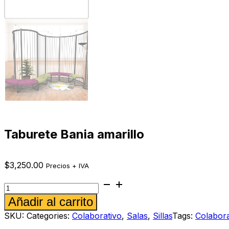
Taburete Bania amarillo
$
3,250.00
Precios + IVA
Taburete
Bania
Alternative:
Añadir al carrito
amarillo
cantidad
SKU:
Categories:
Colaborativo
,
Salas
,
Sillas
Tags:
Colabora