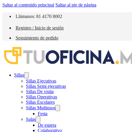
Saltar al contenido principal
Saltar al pie de página
Llámanos: 81 4170 8002
Registro / Inicio de sesión
Seguimiento de pedido
Sillas
Sillas Ejecutivas
Sillas Semi ejecutivas
Sillas De visita
Sillas Operativas
Sillas Escolares
Sillas Multiusos
Festa
Salas
De espera
Colaborativo