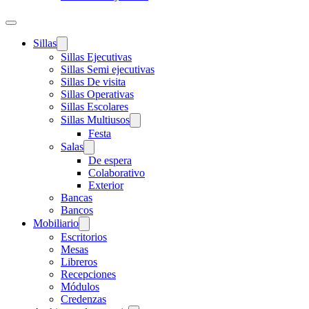
Sillas
Sillas Ejecutivas
Sillas Semi ejecutivas
Sillas De visita
Sillas Operativas
Sillas Escolares
Sillas Multiusos
Festa
Salas
De espera
Colaborativo
Exterior
Bancas
Bancos
Mobiliario
Escritorios
Mesas
Libreros
Recepciones
Módulos
Credenzas