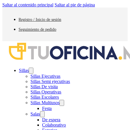
Saltar al contenido principal
Saltar al pie de página
Registro / Inicio de sesión
Seguimiento de pedido
Sillas
Sillas Ejecutivas
Sillas Semi ejecutivas
Sillas De visita
Sillas Operativas
Sillas Escolares
Sillas Multiusos
Festa
Salas
De espera
Colaborativo