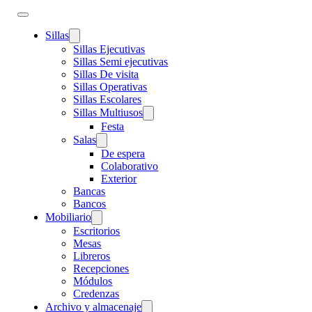
Sillas
Sillas Ejecutivas
Sillas Semi ejecutivas
Sillas De visita
Sillas Operativas
Sillas Escolares
Sillas Multiusos
Festa
Salas
De espera
Colaborativo
Exterior
Bancas
Bancos
Mobiliario
Escritorios
Mesas
Libreros
Recepciones
Módulos
Credenzas
Archivo y almacenaje