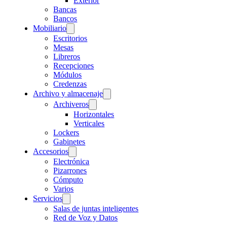
Exterior
Bancas
Bancos
Mobiliario
Escritorios
Mesas
Libreros
Recepciones
Módulos
Credenzas
Archivo y almacenaje
Archiveros
Horizontales
Verticales
Lockers
Gabinetes
Accesorios
Electrónica
Pizarrones
Cómputo
Varios
Servicios
Salas de juntas inteligentes
Red de Voz y Datos