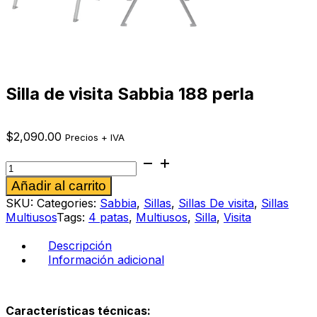
Silla de visita Sabbia 188 perla
$
2,090.00
Precios + IVA
Silla
de
Alternative:
Añadir al carrito
visita
Sabbia
SKU:
Categories:
Sabbia
,
Sillas
,
Sillas De visita
,
Sillas
188
Multiusos
Tags:
4 patas
,
Multiusos
,
Silla
,
Visita
perla
cantidad
Descripción
Información adicional
Características técnicas: