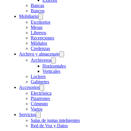
Exterior
Bancas
Bancos
Mobiliario
Escritorios
Mesas
Libreros
Recepciones
Módulos
Credenzas
Archivo y almacenaje
Archiveros
Horizontales
Verticales
Lockers
Gabinetes
Accesorios
Electrónica
Pizarrones
Cómputo
Varios
Servicios
Salas de juntas inteligentes
Red de Voz y Datos