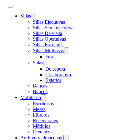
Sillas
Sillas Ejecutivas
Sillas Semi ejecutivas
Sillas De visita
Sillas Operativas
Sillas Escolares
Sillas Multiusos
Festa
Salas
De espera
Colaborativo
Exterior
Bancas
Bancos
Mobiliario
Escritorios
Mesas
Libreros
Recepciones
Módulos
Credenzas
Archivo y almacenaje