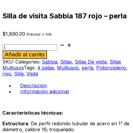
Silla de visita Sabbia 187 rojo – perla
$
1,890.00
Precios + IVA
Silla
de
Alternative:
Añadir al carrito
visita
Sabbia
SKU:
Categories:
Sabbia
,
Sillas
,
Sillas De visita
,
Sillas
187
Multiusos
Tags:
4 patas
,
Multiusos
,
perla
,
Polipropileno
,
rojo
rojo
,
Silla
,
Visita
-
perla
Descripción
cantidad
Información adicional
Características técnicas:
Estructura
: De perfil redondo tubular de acero en 1” de
diámetro, calibre 16; troquelado.