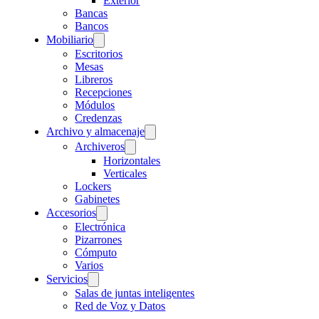
Exterior
Bancas
Bancos
Mobiliario
Escritorios
Mesas
Libreros
Recepciones
Módulos
Credenzas
Archivo y almacenaje
Archiveros
Horizontales
Verticales
Lockers
Gabinetes
Accesorios
Electrónica
Pizarrones
Cómputo
Varios
Servicios
Salas de juntas inteligentes
Red de Voz y Datos