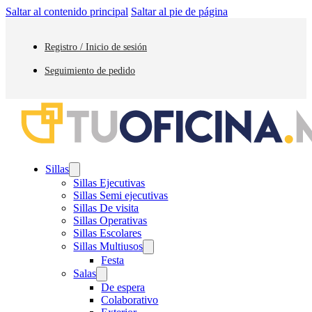
Saltar al contenido principal
Saltar al pie de página
Registro / Inicio de sesión
Seguimiento de pedido
Sillas
Sillas Ejecutivas
Sillas Semi ejecutivas
Sillas De visita
Sillas Operativas
Sillas Escolares
Sillas Multiusos
Festa
Salas
De espera
Colaborativo