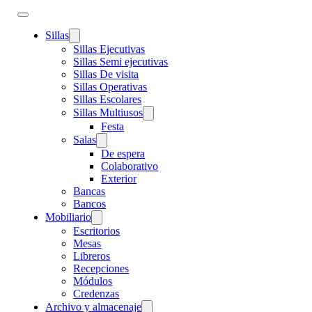
Sillas
Sillas Ejecutivas
Sillas Semi ejecutivas
Sillas De visita
Sillas Operativas
Sillas Escolares
Sillas Multiusos
Festa
Salas
De espera
Colaborativo
Exterior
Bancas
Bancos
Mobiliario
Escritorios
Mesas
Libreros
Recepciones
Módulos
Credenzas
Archivo y almacenaje