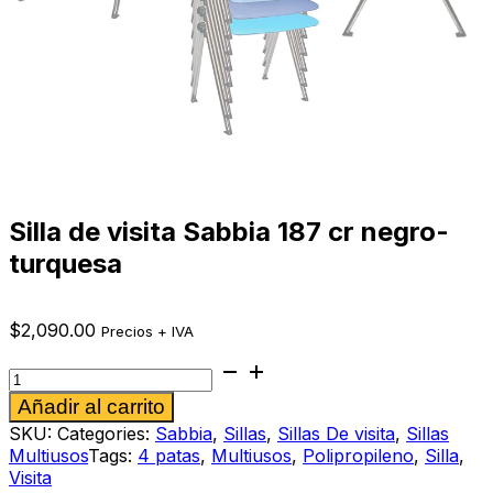
Silla de visita Sabbia 187 cr negro-
turquesa
$
2,090.00
Precios + IVA
Silla
de
Alternative:
Añadir al carrito
visita
Sabbia
SKU:
Categories:
Sabbia
,
Sillas
,
Sillas De visita
,
Sillas
187
Multiusos
Tags:
4 patas
,
Multiusos
,
Polipropileno
,
Silla
,
cr
Visita
negro-