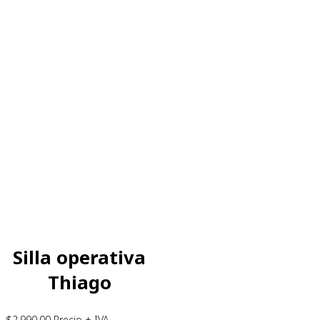
Silla operativa
Thiago
$
2,990.00
Precio + IVA