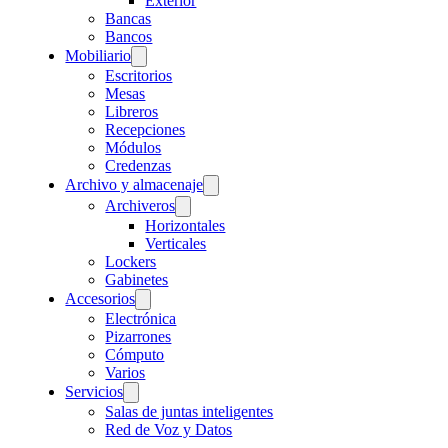
Exterior
Bancas
Bancos
Mobiliario
Escritorios
Mesas
Libreros
Recepciones
Módulos
Credenzas
Archivo y almacenaje
Archiveros
Horizontales
Verticales
Lockers
Gabinetes
Accesorios
Electrónica
Pizarrones
Cómputo
Varios
Servicios
Salas de juntas inteligentes
Red de Voz y Datos