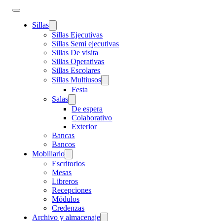
Sillas
Sillas Ejecutivas
Sillas Semi ejecutivas
Sillas De visita
Sillas Operativas
Sillas Escolares
Sillas Multiusos
Festa
Salas
De espera
Colaborativo
Exterior
Bancas
Bancos
Mobiliario
Escritorios
Mesas
Libreros
Recepciones
Módulos
Credenzas
Archivo y almacenaje