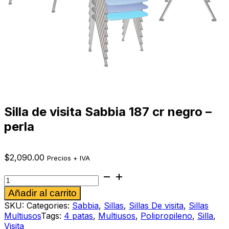
Silla de visita Sabbia 187 cr negro –
perla
$
2,090.00
Precios + IVA
Silla
de
Alternative:
Añadir al carrito
visita
Sabbia
SKU:
Categories:
Sabbia
,
Sillas
,
Sillas De visita
,
Sillas
187
Multiusos
Tags:
4 patas
,
Multiusos
,
Polipropileno
,
Silla
,
cr
Visita