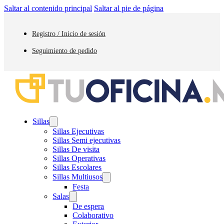
Saltar al contenido principal
Saltar al pie de página
Registro / Inicio de sesión
Seguimiento de pedido
Sillas
Sillas Ejecutivas
Sillas Semi ejecutivas
Sillas De visita
Sillas Operativas
Sillas Escolares
Sillas Multiusos
Festa
Salas
De espera
Colaborativo