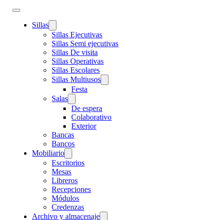
Sillas
Sillas Ejecutivas
Sillas Semi ejecutivas
Sillas De visita
Sillas Operativas
Sillas Escolares
Sillas Multiusos
Festa
Salas
De espera
Colaborativo
Exterior
Bancas
Bancos
Mobiliario
Escritorios
Mesas
Libreros
Recepciones
Módulos
Credenzas
Archivo y almacenaje