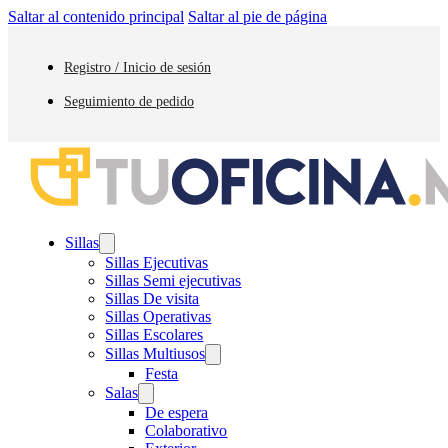
Saltar al contenido principal
Saltar al pie de página
Registro / Inicio de sesión
Seguimiento de pedido
Sillas
Sillas Ejecutivas
Sillas Semi ejecutivas
Sillas De visita
Sillas Operativas
Sillas Escolares
Sillas Multiusos
Festa
Salas
De espera
Colaborativo