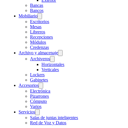
Exterior
Bancas
Bancos
Mobiliario
Escritorios
Mesas
Libreros
Recepciones
Módulos
Credenzas
Archivo y almacenaje
Archiveros
Horizontales
Verticales
Lockers
Gabinetes
Accesorios
Electrónica
Pizarrones
Cómputo
Varios
Servicios
Salas de juntas inteligentes
Red de Voz y Datos