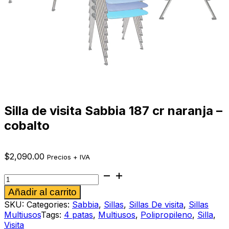
Silla de visita Sabbia 187 cr naranja –
cobalto
$
2,090.00
Precios + IVA
Silla
de
Alternative:
Añadir al carrito
visita
Sabbia
SKU:
Categories:
Sabbia
,
Sillas
,
Sillas De visita
,
Sillas
187
Multiusos
Tags:
4 patas
,
Multiusos
,
Polipropileno
,
Silla
,
cr
Visita
naranja