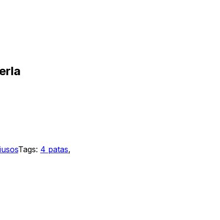
erla
tiusos
Tags:
4 patas
,