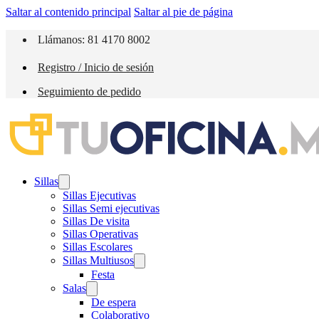
Saltar al contenido principal
Saltar al pie de página
Llámanos: 81 4170 8002
Registro / Inicio de sesión
Seguimiento de pedido
Sillas
Sillas Ejecutivas
Sillas Semi ejecutivas
Sillas De visita
Sillas Operativas
Sillas Escolares
Sillas Multiusos
Festa
Salas
De espera
Colaborativo