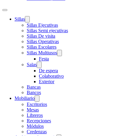
Sillas
Sillas Ejecutivas
Sillas Semi ejecutivas
Sillas De visita
Sillas Operativas
Sillas Escolares
Sillas Multiusos
Festa
Salas
De espera
Colaborativo
Exterior
Bancas
Bancos
Mobiliario
Escritorios
Mesas
Libreros
Recepciones
Módulos
Credenzas