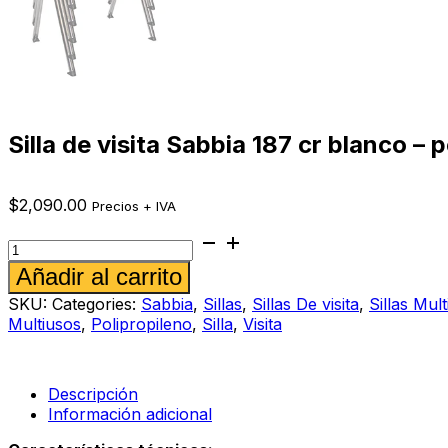
Silla de visita Sabbia 187 cr blanco – p
$
2,090.00
Precios + IVA
Silla
de
Alternative:
Añadir al carrito
visita
Sabbia
SKU:
Categories:
Sabbia
,
Sillas
,
Sillas De visita
,
Sillas Mul
187
Multiusos
,
Polipropileno
,
Silla
,
Visita
cr
blanco
-
perla
Descripción
cantidad
Información adicional