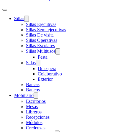
Sillas
Sillas Ejecutivas
Sillas Semi ejecutivas
Sillas De visita
Sillas Operativas
Sillas Escolares
Sillas Multiusos
Festa
Salas
De espera
Colaborativo
Exterior
Bancas
Bancos
Mobiliario
Escritorios
Mesas
Libreros
Recepciones
Módulos
Credenzas