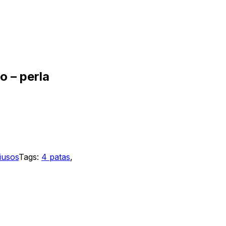
o – perla
tiusos
Tags:
4 patas
,