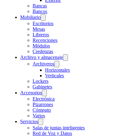
Exterior
Bancas
Bancos
Mobiliario
Escritorios
Mesas
Libreros
Recepciones
Módulos
Credenzas
Archivo y almacenaje
Archiveros
Horizontales
Verticales
Lockers
Gabinetes
Accesorios
Electrónica
Pizarrones
Cómputo
Varios
Servicios
Salas de juntas inteligentes
Red de Voz y Datos