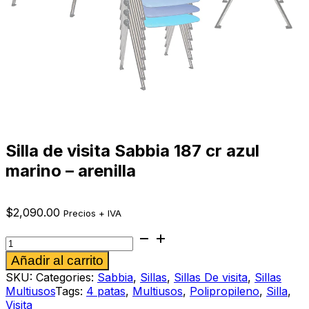
Silla de visita Sabbia 187 cr azul
marino – arenilla
$
2,090.00
Precios + IVA
Silla
de
Alternative:
Añadir al carrito
visita
Sabbia
SKU:
Categories:
Sabbia
,
Sillas
,
Sillas De visita
,
Sillas
187
Multiusos
Tags:
4 patas
,
Multiusos
,
Polipropileno
,
Silla
,
cr
Visita