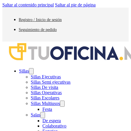
Saltar al contenido principal
Saltar al pie de página
Registro / Inicio de sesión
Seguimiento de pedido
Sillas
Sillas Ejecutivas
Sillas Semi ejecutivas
Sillas De visita
Sillas Operativas
Sillas Escolares
Sillas Multiusos
Festa
Salas
De espera
Colaborativo