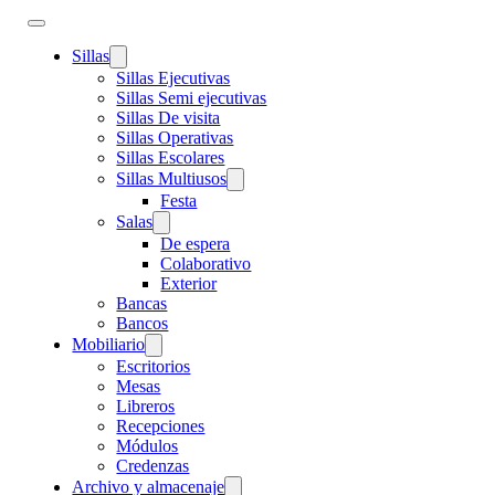
Sillas
Sillas Ejecutivas
Sillas Semi ejecutivas
Sillas De visita
Sillas Operativas
Sillas Escolares
Sillas Multiusos
Festa
Salas
De espera
Colaborativo
Exterior
Bancas
Bancos
Mobiliario
Escritorios
Mesas
Libreros
Recepciones
Módulos
Credenzas
Archivo y almacenaje