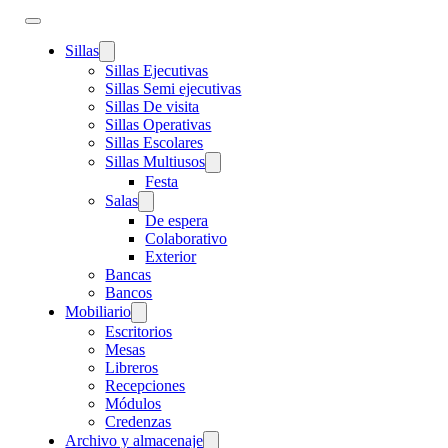
Sillas
Sillas Ejecutivas
Sillas Semi ejecutivas
Sillas De visita
Sillas Operativas
Sillas Escolares
Sillas Multiusos
Festa
Salas
De espera
Colaborativo
Exterior
Bancas
Bancos
Mobiliario
Escritorios
Mesas
Libreros
Recepciones
Módulos
Credenzas
Archivo y almacenaje