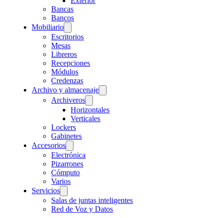
Exterior
Bancas
Bancos
Mobiliario
Escritorios
Mesas
Libreros
Recepciones
Módulos
Credenzas
Archivo y almacenaje
Archiveros
Horizontales
Verticales
Lockers
Gabinetes
Accesorios
Electrónica
Pizarrones
Cómputo
Varios
Servicios
Salas de juntas inteligentes
Red de Voz y Datos