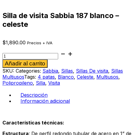
Silla de visita Sabbia 187 blanco –
celeste
$
1,890.00
Precios + IVA
Silla
de
Alternative:
Añadir al carrito
visita
Sabbia
SKU:
Categories:
Sabbia
,
Sillas
,
Sillas De visita
,
Sillas
187
Multiusos
Tags:
4 patas
,
Blanco
,
Celeste
,
Multiusos
,
blanco
Polipropileno
,
Silla
,
Visita
-
celeste
Descripción
cantidad
Información adicional
Características técnicas:
Estructura
: De perfil redondo tubular de acero en 1” de