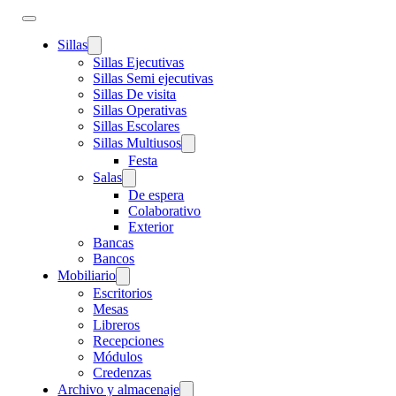
Sillas
Sillas Ejecutivas
Sillas Semi ejecutivas
Sillas De visita
Sillas Operativas
Sillas Escolares
Sillas Multiusos
Festa
Salas
De espera
Colaborativo
Exterior
Bancas
Bancos
Mobiliario
Escritorios
Mesas
Libreros
Recepciones
Módulos
Credenzas
Archivo y almacenaje