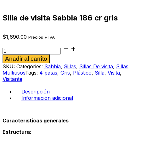
Silla de visita Sabbia 186 cr gris
$
1,690.00
Precios + IVA
Silla
de
Alternative:
Añadir al carrito
visita
Sabbia
SKU:
Categories:
Sabbia
,
Sillas
,
Sillas De visita
,
Sillas
186
Multiusos
Tags:
4 patas
,
Gris
,
Plástico
,
Silla
,
Visita
,
cr
Visitante
gris
cantidad
Descripción
Información adicional
Características generales
Estructura
: