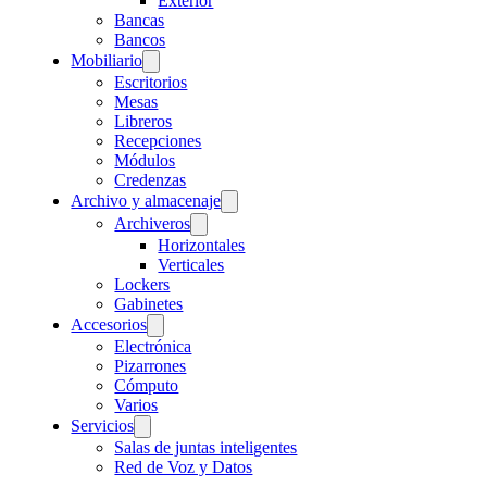
Exterior
Bancas
Bancos
Mobiliario
Escritorios
Mesas
Libreros
Recepciones
Módulos
Credenzas
Archivo y almacenaje
Archiveros
Horizontales
Verticales
Lockers
Gabinetes
Accesorios
Electrónica
Pizarrones
Cómputo
Varios
Servicios
Salas de juntas inteligentes
Red de Voz y Datos