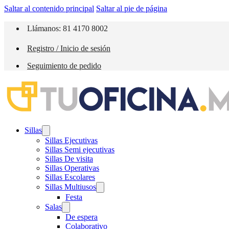
Saltar al contenido principal
Saltar al pie de página
Llámanos: 81 4170 8002
Registro / Inicio de sesión
Seguimiento de pedido
Sillas
Sillas Ejecutivas
Sillas Semi ejecutivas
Sillas De visita
Sillas Operativas
Sillas Escolares
Sillas Multiusos
Festa
Salas
De espera
Colaborativo