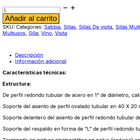
Silla
de
Alternative:
Añadir al carrito
visita
Sabbia
SKU:
Categories:
Sabbia
,
Sillas
,
Sillas De visita
,
Sillas Mul
185
Multiusos
,
Silla
,
Vino
,
Visita
vino
cantidad
Descripción
Información adicional
Características técnicas:
Estructura:
De perfil redondo tubular de acero en 1” de diámetro, cali
Soporte del asiento de perfil ovalado tubular en 40 X 20 
Soporte delantero del asiento de perfil redondo tubular de
Soporte del respaldo en forma de ”L” de perfil redondo tu