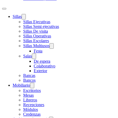
Sillas
Sillas Ejecutivas
Sillas Semi ejecutivas
Sillas De visita
Sillas Operativas
Sillas Escolares
Sillas Multiusos
Festa
Salas
De espera
Colaborativo
Exterior
Bancas
Bancos
Mobiliario
Escritorios
Mesas
Libreros
Recepciones
Módulos
Credenzas