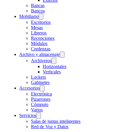
Exterior
Bancas
Bancos
Mobiliario
Escritorios
Mesas
Libreros
Recepciones
Módulos
Credenzas
Archivo y almacenaje
Archiveros
Horizontales
Verticales
Lockers
Gabinetes
Accesorios
Electrónica
Pizarrones
Cómputo
Varios
Servicios
Salas de juntas inteligentes
Red de Voz y Datos