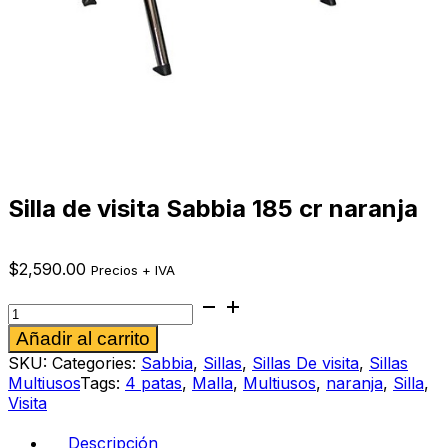
Silla de visita Sabbia 185 cr naranja
$
2,590.00
Precios + IVA
Silla
de
Alternative:
Añadir al carrito
visita
Sabbia
SKU:
Categories:
Sabbia
,
Sillas
,
Sillas De visita
,
Sillas
185
Multiusos
Tags:
4 patas
,
Malla
,
Multiusos
,
naranja
,
Silla
,
cr
Visita
naranja
cantidad
Descripción