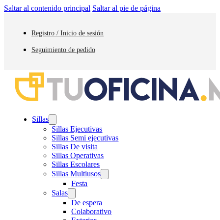
Saltar al contenido principal
Saltar al pie de página
Registro / Inicio de sesión
Seguimiento de pedido
Sillas
Sillas Ejecutivas
Sillas Semi ejecutivas
Sillas De visita
Sillas Operativas
Sillas Escolares
Sillas Multiusos
Festa
Salas
De espera
Colaborativo