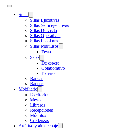
Sillas
Sillas Ejecutivas
Sillas Semi ejecutivas
Sillas De visita
Sillas Operativas
Sillas Escolares
Sillas Multiusos
Festa
Salas
De espera
Colaborativo
Exterior
Bancas
Bancos
Mobiliario
Escritorios
Mesas
Libreros
Recepciones
Módulos
Credenzas
Archivo y almacenaje