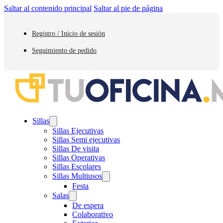
Saltar al contenido principal
Saltar al pie de página
Registro / Inicio de sesión
Seguimiento de pedido
Sillas
Sillas Ejecutivas
Sillas Semi ejecutivas
Sillas De visita
Sillas Operativas
Sillas Escolares
Sillas Multiusos
Festa
Salas
De espera
Colaborativo