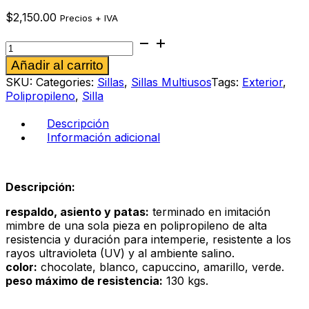
$
2,150.00
Precios + IVA
Silla
multiusos
Alternative:
Añadir al carrito
Valis
capuccino
SKU:
Categories:
Sillas
,
Sillas Multiusos
Tags:
Exterior
,
cantidad
Polipropileno
,
Silla
Descripción
Información adicional
Descripción:
respaldo, asiento y patas:
terminado en imitación
mimbre de una sola pieza en polipropileno de alta
resistencia y duración para intemperie, resistente a los
rayos ultravioleta (UV) y al ambiente salino.
color:
chocolate, blanco, capuccino, amarillo, verde.
peso máximo de resistencia:
130 kgs.