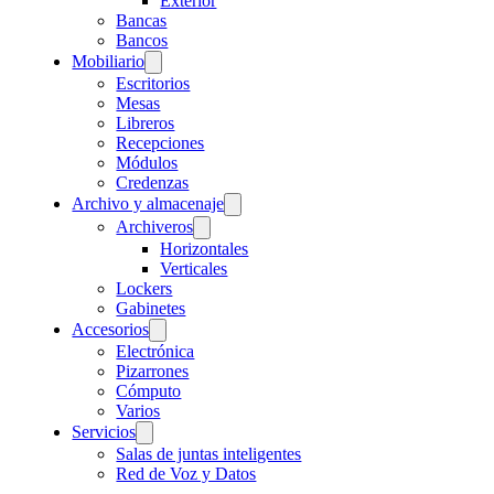
Exterior
Bancas
Bancos
Mobiliario
Escritorios
Mesas
Libreros
Recepciones
Módulos
Credenzas
Archivo y almacenaje
Archiveros
Horizontales
Verticales
Lockers
Gabinetes
Accesorios
Electrónica
Pizarrones
Cómputo
Varios
Servicios
Salas de juntas inteligentes
Red de Voz y Datos