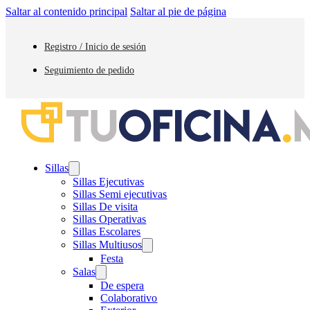
Saltar al contenido principal
Saltar al pie de página
Registro / Inicio de sesión
Seguimiento de pedido
Sillas
Sillas Ejecutivas
Sillas Semi ejecutivas
Sillas De visita
Sillas Operativas
Sillas Escolares
Sillas Multiusos
Festa
Salas
De espera
Colaborativo