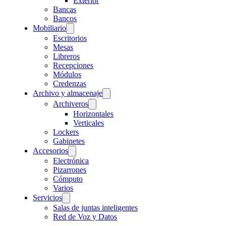
Exterior
Bancas
Bancos
Mobiliario
Escritorios
Mesas
Libreros
Recepciones
Módulos
Credenzas
Archivo y almacenaje
Archiveros
Horizontales
Verticales
Lockers
Gabinetes
Accesorios
Electrónica
Pizarrones
Cómputo
Varios
Servicios
Salas de juntas inteligentes
Red de Voz y Datos