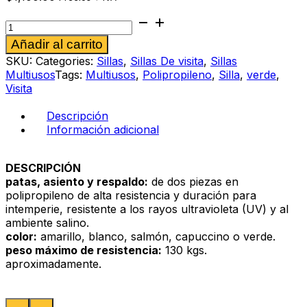
Silla
multiusos
Alternative:
Añadir al carrito
Luigi
verde
SKU:
Categories:
Sillas
,
Sillas De visita
,
Sillas
cantidad
Multiusos
Tags:
Multiusos
,
Polipropileno
,
Silla
,
verde
,
Visita
Descripción
Información adicional
DESCRIPCIÓN
patas, asiento y respaldo:
de dos piezas en
polipropileno de alta resistencia y duración para
intemperie, resistente a los rayos ultravioleta (UV) y al
ambiente salino.
color:
amarillo, blanco, salmón, capuccino o verde.
peso máximo de resistencia:
130 kgs.
aproximadamente.