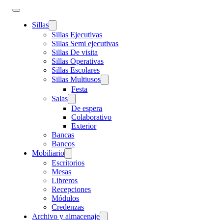
Sillas
Sillas Ejecutivas
Sillas Semi ejecutivas
Sillas De visita
Sillas Operativas
Sillas Escolares
Sillas Multiusos
Festa
Salas
De espera
Colaborativo
Exterior
Bancas
Bancos
Mobiliario
Escritorios
Mesas
Libreros
Recepciones
Módulos
Credenzas
Archivo y almacenaje