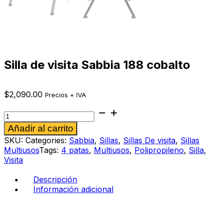
Silla de visita Sabbia 188 cobalto
$
2,090.00
Precios + IVA
Silla
de
Alternative:
Añadir al carrito
visita
Sabbia
SKU:
Categories:
Sabbia
,
Sillas
,
Sillas De visita
,
Sillas
188
Multiusos
Tags:
4 patas
,
Multiusos
,
Polipropileno
,
Silla
,
cobalto
Visita
cantidad
Descripción
Información adicional