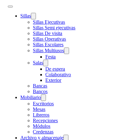
Sillas
Sillas Ejecutivas
Sillas Semi ejecutivas
Sillas De visita
Sillas Operativas
Sillas Escolares
Sillas Multiusos
Festa
Salas
De espera
Colaborativo
Exterior
Bancas
Bancos
Mobiliario
Escritorios
Mesas
Libreros
Recepciones
Módulos
Credenzas
Archivo y almacenaje