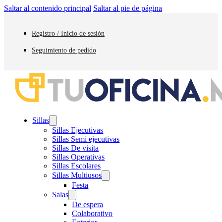
Saltar al contenido principal
Saltar al pie de página
Registro / Inicio de sesión
Seguimiento de pedido
Sillas
Sillas Ejecutivas
Sillas Semi ejecutivas
Sillas De visita
Sillas Operativas
Sillas Escolares
Sillas Multiusos
Festa
Salas
De espera
Colaborativo