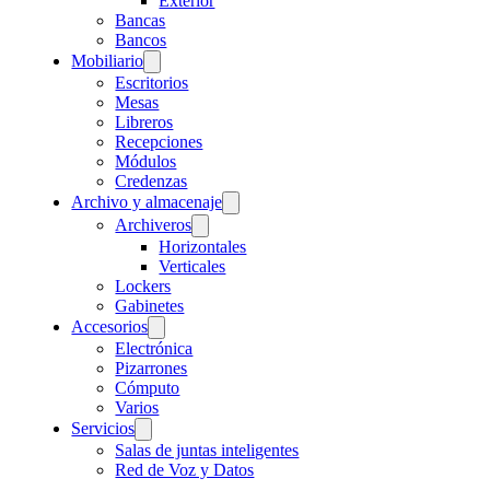
Exterior
Bancas
Bancos
Mobiliario
Escritorios
Mesas
Libreros
Recepciones
Módulos
Credenzas
Archivo y almacenaje
Archiveros
Horizontales
Verticales
Lockers
Gabinetes
Accesorios
Electrónica
Pizarrones
Cómputo
Varios
Servicios
Salas de juntas inteligentes
Red de Voz y Datos