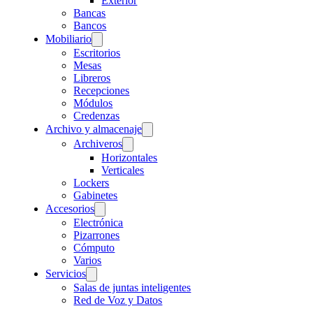
Exterior
Bancas
Bancos
Mobiliario
Escritorios
Mesas
Libreros
Recepciones
Módulos
Credenzas
Archivo y almacenaje
Archiveros
Horizontales
Verticales
Lockers
Gabinetes
Accesorios
Electrónica
Pizarrones
Cómputo
Varios
Servicios
Salas de juntas inteligentes
Red de Voz y Datos