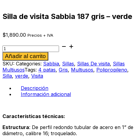
Silla de visita Sabbia 187 gris – verde
$
1,890.00
Precios + IVA
Silla
de
Alternative:
Añadir al carrito
visita
Sabbia
SKU:
Categories:
Sabbia
,
Sillas
,
Sillas De visita
,
Sillas
187
Multiusos
Tags:
4 patas
,
Gris
,
Multiusos
,
Polipropileno
,
gris
Silla
,
verde
,
Visita
-
verde
Descripción
cantidad
Información adicional
Características técnicas:
Estructura
: De perfil redondo tubular de acero en 1” de
diámetro, calibre 16; troquelado.