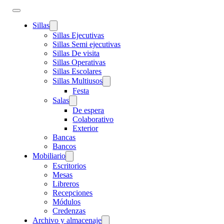
Sillas
Sillas Ejecutivas
Sillas Semi ejecutivas
Sillas De visita
Sillas Operativas
Sillas Escolares
Sillas Multiusos
Festa
Salas
De espera
Colaborativo
Exterior
Bancas
Bancos
Mobiliario
Escritorios
Mesas
Libreros
Recepciones
Módulos
Credenzas
Archivo y almacenaje