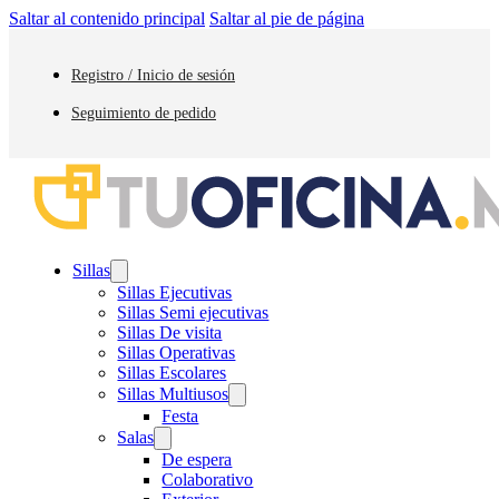
Saltar al contenido principal
Saltar al pie de página
Registro / Inicio de sesión
Seguimiento de pedido
Sillas
Sillas Ejecutivas
Sillas Semi ejecutivas
Sillas De visita
Sillas Operativas
Sillas Escolares
Sillas Multiusos
Festa
Salas
De espera
Colaborativo