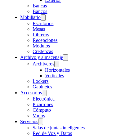
Exterior
Bancas
Bancos
Mobiliario
Escritorios
Mesas
Libreros
Recepciones
Módulos
Credenzas
Archivo y almacenaje
Archiveros
Horizontales
Verticales
Lockers
Gabinetes
Accesorios
Electrónica
Pizarrones
Cómputo
Varios
Servicios
Salas de juntas inteligentes
Red de Voz y Datos