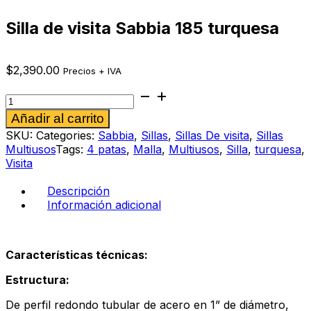
Silla de visita Sabbia 185 turquesa
$
2,390.00
Precios + IVA
Silla
de
Alternative:
Añadir al carrito
visita
Sabbia
SKU:
Categories:
Sabbia
,
Sillas
,
Sillas De visita
,
Sillas
185
Multiusos
Tags:
4 patas
,
Malla
,
Multiusos
,
Silla
,
turquesa
,
turquesa
Visita
cantidad
Descripción
Información adicional
Características técnicas:
Estructura:
De perfil redondo tubular de acero en 1” de diámetro,