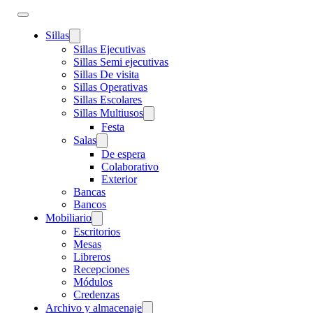
Sillas
Sillas Ejecutivas
Sillas Semi ejecutivas
Sillas De visita
Sillas Operativas
Sillas Escolares
Sillas Multiusos
Festa
Salas
De espera
Colaborativo
Exterior
Bancas
Bancos
Mobiliario
Escritorios
Mesas
Libreros
Recepciones
Módulos
Credenzas
Archivo y almacenaje