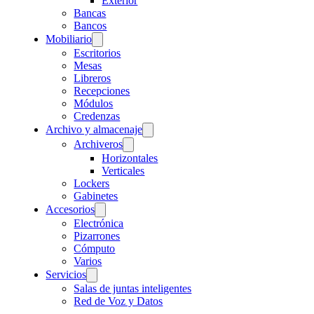
Exterior
Bancas
Bancos
Mobiliario
Escritorios
Mesas
Libreros
Recepciones
Módulos
Credenzas
Archivo y almacenaje
Archiveros
Horizontales
Verticales
Lockers
Gabinetes
Accesorios
Electrónica
Pizarrones
Cómputo
Varios
Servicios
Salas de juntas inteligentes
Red de Voz y Datos