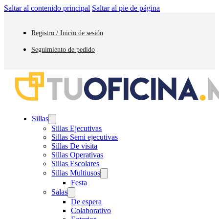
Saltar al contenido principal
Saltar al pie de página
Registro / Inicio de sesión
Seguimiento de pedido
Sillas
Sillas Ejecutivas
Sillas Semi ejecutivas
Sillas De visita
Sillas Operativas
Sillas Escolares
Sillas Multiusos
Festa
Salas
De espera
Colaborativo