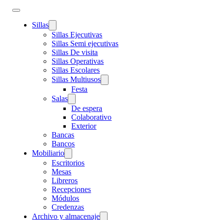
Sillas
Sillas Ejecutivas
Sillas Semi ejecutivas
Sillas De visita
Sillas Operativas
Sillas Escolares
Sillas Multiusos
Festa
Salas
De espera
Colaborativo
Exterior
Bancas
Bancos
Mobiliario
Escritorios
Mesas
Libreros
Recepciones
Módulos
Credenzas
Archivo y almacenaje