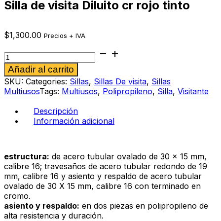
Silla de visita Diluito cr rojo tinto
$
1,300.00
Precios + IVA
Silla
de
Alternative:
Añadir al carrito
visita
Diluito
SKU:
Categories:
Sillas
,
Sillas De visita
,
Sillas
cr
Multiusos
Tags:
Multiusos
,
Polipropileno
,
Silla
,
Visitante
rojo
tinto
Descripción
cantidad
Información adicional
estructura:
de acero tubular ovalado de 30 x 15 mm,
calibre 16; travesaños de acero tubular redondo de 19
mm, calibre 16 y asiento y respaldo de acero tubular
ovalado de 30 X 15 mm, calibre 16 con terminado en
cromo.
asiento y respaldo:
en dos piezas en polipropileno de
alta resistencia y duración.