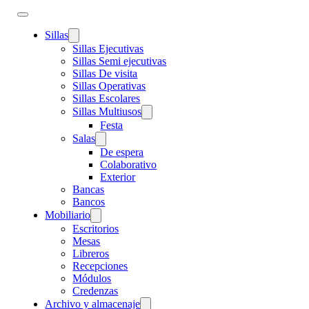
Sillas
Sillas Ejecutivas
Sillas Semi ejecutivas
Sillas De visita
Sillas Operativas
Sillas Escolares
Sillas Multiusos
Festa
Salas
De espera
Colaborativo
Exterior
Bancas
Bancos
Mobiliario
Escritorios
Mesas
Libreros
Recepciones
Módulos
Credenzas
Archivo y almacenaje