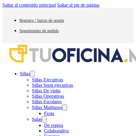
Saltar al contenido principal
Saltar al pie de página
Registro / Inicio de sesión
Seguimiento de pedido
Sillas
Sillas Ejecutivas
Sillas Semi ejecutivas
Sillas De visita
Sillas Operativas
Sillas Escolares
Sillas Multiusos
Festa
Salas
De espera
Colaborativo