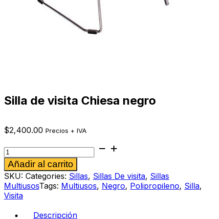
Silla de visita Chiesa negro
$
2,400.00
Precios + IVA
Silla
de
Alternative:
Añadir al carrito
visita
Chiesa
SKU:
Categories:
Sillas
,
Sillas De visita
,
Sillas
negro
Multiusos
Tags:
Multiusos
,
Negro
,
Polipropileno
,
Silla
,
cantidad
Visita
Descripción