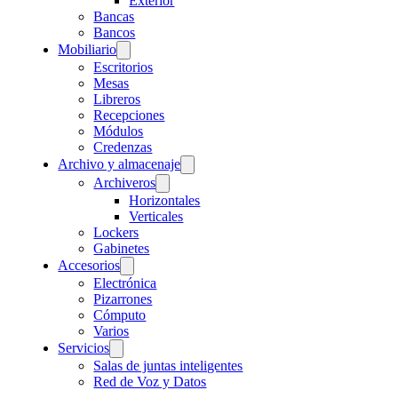
Exterior
Bancas
Bancos
Mobiliario
Escritorios
Mesas
Libreros
Recepciones
Módulos
Credenzas
Archivo y almacenaje
Archiveros
Horizontales
Verticales
Lockers
Gabinetes
Accesorios
Electrónica
Pizarrones
Cómputo
Varios
Servicios
Salas de juntas inteligentes
Red de Voz y Datos