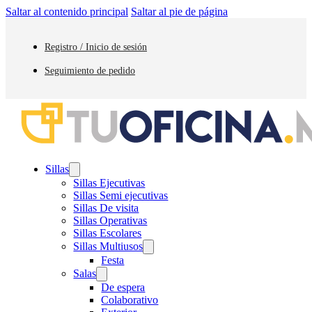
Saltar al contenido principal
Saltar al pie de página
Registro / Inicio de sesión
Seguimiento de pedido
Sillas
Sillas Ejecutivas
Sillas Semi ejecutivas
Sillas De visita
Sillas Operativas
Sillas Escolares
Sillas Multiusos
Festa
Salas
De espera
Colaborativo