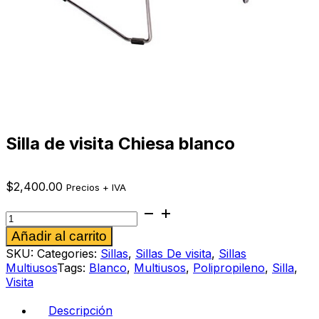
Silla de visita Chiesa blanco
$
2,400.00
Precios + IVA
Silla
de
Alternative:
Añadir al carrito
visita
Chiesa
SKU:
Categories:
Sillas
,
Sillas De visita
,
Sillas
blanco
Multiusos
Tags:
Blanco
,
Multiusos
,
Polipropileno
,
Silla
,
cantidad
Visita
Descripción