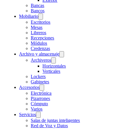
Exterior
Bancas
Bancos
Mobiliario
Escritorios
Mesas
Libreros
Recepciones
Módulos
Credenzas
Archivo y almacenaje
Archiveros
Horizontales
Verticales
Lockers
Gabinetes
Accesorios
Electrónica
Pizarrones
Cómputo
Varios
Servicios
Salas de juntas inteligentes
Red de Voz y Datos