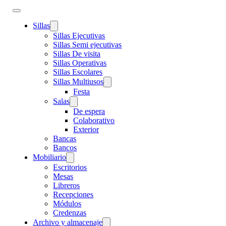
Sillas
Sillas Ejecutivas
Sillas Semi ejecutivas
Sillas De visita
Sillas Operativas
Sillas Escolares
Sillas Multiusos
Festa
Salas
De espera
Colaborativo
Exterior
Bancas
Bancos
Mobiliario
Escritorios
Mesas
Libreros
Recepciones
Módulos
Credenzas
Archivo y almacenaje