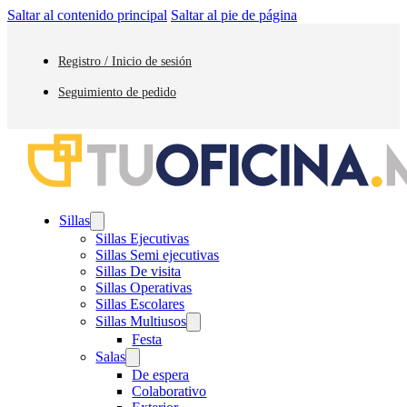
Saltar al contenido principal
Saltar al pie de página
Registro / Inicio de sesión
Seguimiento de pedido
Sillas
Sillas Ejecutivas
Sillas Semi ejecutivas
Sillas De visita
Sillas Operativas
Sillas Escolares
Sillas Multiusos
Festa
Salas
De espera
Colaborativo