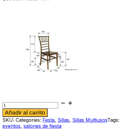
Silla
Tiffany
Alternative:
Añadir al carrito
negra
cantidad
SKU:
Categories:
Festa
,
Sillas
,
Sillas Multiusos
Tags:
eventos
,
salones de fiesta