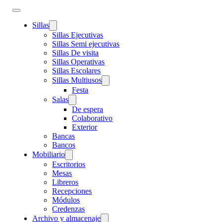
Sillas
Sillas Ejecutivas
Sillas Semi ejecutivas
Sillas De visita
Sillas Operativas
Sillas Escolares
Sillas Multiusos
Festa
Salas
De espera
Colaborativo
Exterior
Bancas
Bancos
Mobiliario
Escritorios
Mesas
Libreros
Recepciones
Módulos
Credenzas
Archivo y almacenaje