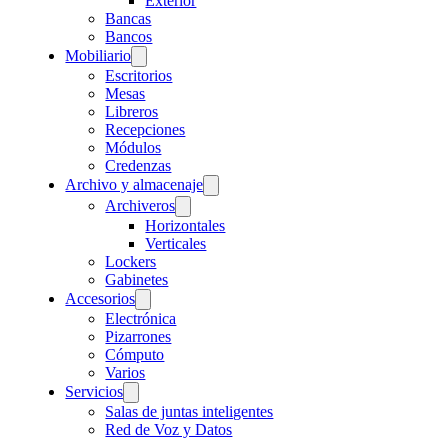
Exterior
Bancas
Bancos
Mobiliario
Escritorios
Mesas
Libreros
Recepciones
Módulos
Credenzas
Archivo y almacenaje
Archiveros
Horizontales
Verticales
Lockers
Gabinetes
Accesorios
Electrónica
Pizarrones
Cómputo
Varios
Servicios
Salas de juntas inteligentes
Red de Voz y Datos