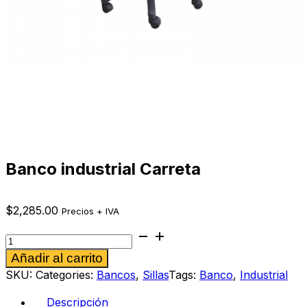
Banco industrial Carreta
$
2,285.00
Precios + IVA
Banco
industrial
Alternative:
Añadir al carrito
Carreta
cantidad
SKU:
Categories:
Bancos
,
Sillas
Tags:
Banco
,
Industrial
Descripción