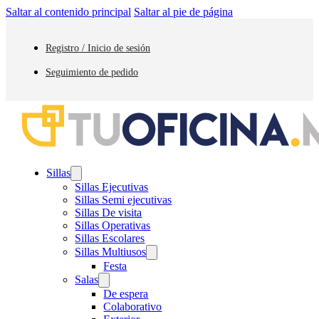
Saltar al contenido principal
Saltar al pie de página
Registro / Inicio de sesión
Seguimiento de pedido
Sillas
Sillas Ejecutivas
Sillas Semi ejecutivas
Sillas De visita
Sillas Operativas
Sillas Escolares
Sillas Multiusos
Festa
Salas
De espera
Colaborativo