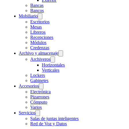
Exterior
Bancas
Bancos
Mobiliario
Escritorios
Mesas
Libreros
Recepciones
Módulos
Credenzas
Archivo y almacenaje
Archiveros
Horizontales
Verticales
Lockers
Gabinetes
Accesorios
Electrónica
Pizarrones
Cómputo
Varios
Servicios
Salas de juntas inteligentes
Red de Voz y Datos