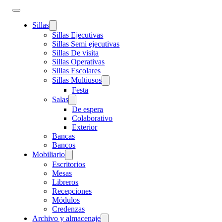
Sillas
Sillas Ejecutivas
Sillas Semi ejecutivas
Sillas De visita
Sillas Operativas
Sillas Escolares
Sillas Multiusos
Festa
Salas
De espera
Colaborativo
Exterior
Bancas
Bancos
Mobiliario
Escritorios
Mesas
Libreros
Recepciones
Módulos
Credenzas
Archivo y almacenaje