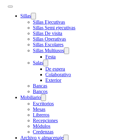
Sillas
Sillas Ejecutivas
Sillas Semi ejecutivas
Sillas De visita
Sillas Operativas
Sillas Escolares
Sillas Multiusos
Festa
Salas
De espera
Colaborativo
Exterior
Bancas
Bancos
Mobiliario
Escritorios
Mesas
Libreros
Recepciones
Módulos
Credenzas
Archivo y almacenaje