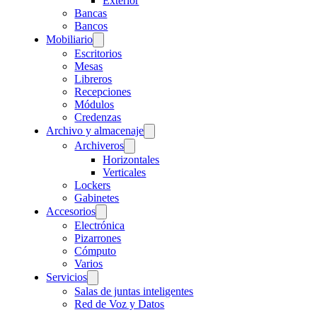
Exterior
Bancas
Bancos
Mobiliario
Escritorios
Mesas
Libreros
Recepciones
Módulos
Credenzas
Archivo y almacenaje
Archiveros
Horizontales
Verticales
Lockers
Gabinetes
Accesorios
Electrónica
Pizarrones
Cómputo
Varios
Servicios
Salas de juntas inteligentes
Red de Voz y Datos