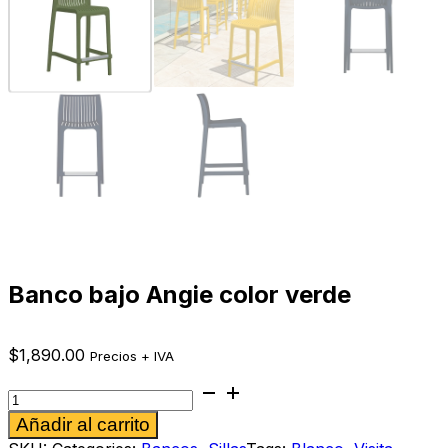
Banco bajo Angie color verde
$
1,890.00
Precios + IVA
Banco
bajo
Alternative:
Añadir al carrito
Angie
color