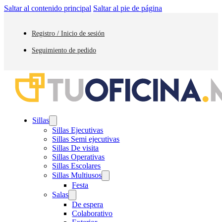
Saltar al contenido principal
Saltar al pie de página
Registro / Inicio de sesión
Seguimiento de pedido
Sillas
Sillas Ejecutivas
Sillas Semi ejecutivas
Sillas De visita
Sillas Operativas
Sillas Escolares
Sillas Multiusos
Festa
Salas
De espera
Colaborativo