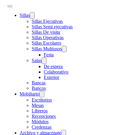
Sillas
Sillas Ejecutivas
Sillas Semi ejecutivas
Sillas De visita
Sillas Operativas
Sillas Escolares
Sillas Multiusos
Festa
Salas
De espera
Colaborativo
Exterior
Bancas
Bancos
Mobiliario
Escritorios
Mesas
Libreros
Recepciones
Módulos
Credenzas
Archivo y almacenaje