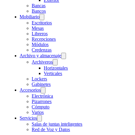
Exterior
Bancas
Bancos
Mobiliario
Escritorios
Mesas
Libreros
Recepciones
Módulos
Credenzas
Archivo y almacenaje
Archiveros
Horizontales
Verticales
Lockers
Gabinetes
Accesorios
Electrónica
Pizarrones
Cómputo
Varios
Servicios
Salas de juntas inteligentes
Red de Voz y Datos