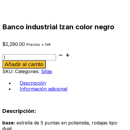
Banco industrial Izan color negro
$
2,290.00
Precios + IVA
Banco
industrial
Alternative:
Añadir al carrito
Izan
color
SKU:
Categories:
Sillas
negro
cantidad
Descripción
Información adicional
Descripción:
base:
estrella de 5 puntas en poliamida, rodajas tipo
dual.