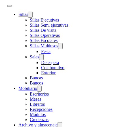
Sillas
Sillas Ejecutivas
Sillas Semi ejecutivas
Sillas De visita
Sillas Operativas
Sillas Escolares
Sillas Multiusos
Festa
Salas
De espera
Colaborativo
Exterior
Bancas
Bancos
Mobiliario
Escritorios
Mesas
Libreros
Recepciones
Módulos
Credenzas
Archivo y almacenaje