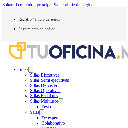
Saltar al contenido principal
Saltar al pie de página
Registro / Inicio de sesión
Seguimiento de pedido
Sillas
Sillas Ejecutivas
Sillas Semi ejecutivas
Sillas De visita
Sillas Operativas
Sillas Escolares
Sillas Multiusos
Festa
Salas
De espera
Colaborativo