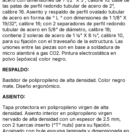
acero con dimensiones de 1 1/2” X 3”, calibre 16. Base de
las patas de perfil redondo tubular de acero de 2”,
calibre 16. Asiento y respaldo de perfil ovalado tubular
de acero en forma de “ L “ con dimensiones de 1 1/8” X
19/32”, calibre 16; con 2 separadores de perfil redondo
tubular de acero en 5/8” de diámetro, calibre 18;
contiene 2 soleras de acero de 1 ¼” X 8 ½”, calibre 10,
para su fijación con el travesaño de la estructura. Las
uniones entre las piezas son en base a soldadura de
micro alambré a gas CO2. Pintura electrostática en
polvo (epóxica) color negro.
RESPALDO:
Bastidor de polipropileno de alta densidad. Color negro
mate. Diseño ergonómico.
ASIENTO:
Tapa protectora en polipropileno virgen de alta
densidad. Asiento interior en polipropileno virgen
nervado de alta densidad con un espesor de 2.5 mm,
con 2 tuercas inserto (“T” nuts) para su fijación.
Acojinado con hule espuma laminada y dimensionada en