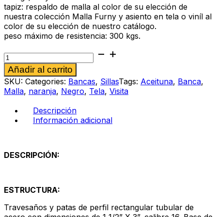
tapiz: respaldo de malla al color de su elección de
nuestra colección Malla Furny y asiento en tela o viníl al
color de su elección de nuestro catálogo.
peso máximo de resistencia: 300 kgs.
Banca
Ricordo
Alternative:
Añadir al carrito
m
3p
SKU:
Categories:
Bancas
,
Sillas
Tags:
Aceituna
,
Banca
,
naranja-
Malla
,
naranja
,
Negro
,
Tela
,
Visita
aceituna
cantidad
Descripción
Información adicional
DESCRIPCIÓN:
ESTRUCTURA:
Travesaños y patas de perfil rectangular tubular de