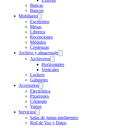
Exterior
Bancas
Bancos
Mobiliario
Escritorios
Mesas
Libreros
Recepciones
Módulos
Credenzas
Archivo y almacenaje
Archiveros
Horizontales
Verticales
Lockers
Gabinetes
Accesorios
Electrónica
Pizarrones
Cómputo
Varios
Servicios
Salas de juntas inteligentes
Red de Voz y Datos