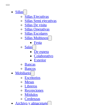
Sillas
Sillas Ejecutivas
Sillas Semi ejecutivas
Sillas De visita
Sillas Operativas
Sillas Escolares
Sillas Multiusos
Festa
Salas
De espera
Colaborativo
Exterior
Bancas
Bancos
Mobiliario
Escritorios
Mesas
Libreros
Recepciones
Módulos
Credenzas
Archivo y almacenaje