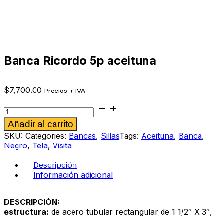
Banca Ricordo 5p aceituna
$
7,700.00
Precios + IVA
Banca
Ricordo
Alternative:
Añadir al carrito
5p
aceituna
SKU:
Categories:
Bancas
,
Sillas
Tags:
Aceituna
,
Banca
,
cantidad
Negro
,
Tela
,
Visita
Descripción
Información adicional
DESCRIPCIÓN:
estructura:
de acero tubular rectangular de 1 1/2″ X 3″,