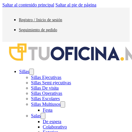
Saltar al contenido principal
Saltar al pie de página
Registro / Inicio de sesión
Seguimiento de pedido
Sillas
Sillas Ejecutivas
Sillas Semi ejecutivas
Sillas De visita
Sillas Operativas
Sillas Escolares
Sillas Multiusos
Festa
Salas
De espera
Colaborativo