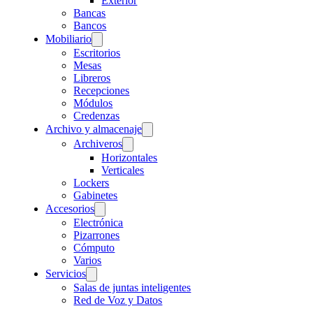
Exterior
Bancas
Bancos
Mobiliario
Escritorios
Mesas
Libreros
Recepciones
Módulos
Credenzas
Archivo y almacenaje
Archiveros
Horizontales
Verticales
Lockers
Gabinetes
Accesorios
Electrónica
Pizarrones
Cómputo
Varios
Servicios
Salas de juntas inteligentes
Red de Voz y Datos