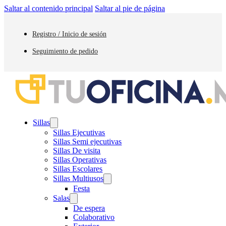
Saltar al contenido principal
Saltar al pie de página
Registro / Inicio de sesión
Seguimiento de pedido
Sillas
Sillas Ejecutivas
Sillas Semi ejecutivas
Sillas De visita
Sillas Operativas
Sillas Escolares
Sillas Multiusos
Festa
Salas
De espera
Colaborativo