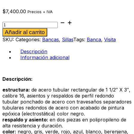
$
7,400.00
Precios + IVA
Banca
Diluito
Alternative:
Añadir al carrito
5p
vino
SKU:
Categories:
Bancas
,
Sillas
Tags:
Banca
,
Visita
cantidad
Descripción
Información adicional
Descripción:
estructura:
de acero tubular rectangular de 1 1/2″ X 3″,
calibre 16, asientos y respaldos de perfil redondo
tubular ponchado de acero con travesaños separadores
tubulares redondos de acero con acabado de pintura
epóxica (electrostática) color negro.
respaldo y asiento:
en dos piezas en polipropileno de
alta resistencia y duración.
color:
negro, gris, verde, rojo, azul, blanco, berenjena,