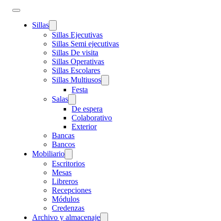
Sillas
Sillas Ejecutivas
Sillas Semi ejecutivas
Sillas De visita
Sillas Operativas
Sillas Escolares
Sillas Multiusos
Festa
Salas
De espera
Colaborativo
Exterior
Bancas
Bancos
Mobiliario
Escritorios
Mesas
Libreros
Recepciones
Módulos
Credenzas
Archivo y almacenaje