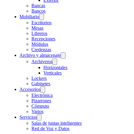
Exterior
Bancas
Bancos
Mobiliario
Escritorios
Mesas
Libreros
Recepciones
Módulos
Credenzas
Archivo y almacenaje
Archiveros
Horizontales
Verticales
Lockers
Gabinetes
Accesorios
Electrónica
Pizarrones
Cómputo
Varios
Servicios
Salas de juntas inteligentes
Red de Voz y Datos