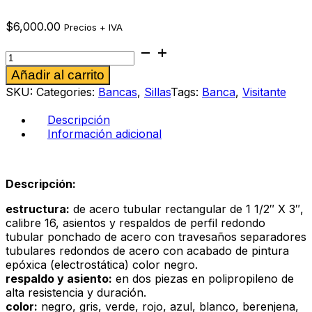
$
6,000.00
Precios + IVA
Banca
Diluito
Alternative:
Añadir al carrito
4p
gris
SKU:
Categories:
Bancas
,
Sillas
Tags:
Banca
,
Visitante
cantidad
Descripción
Información adicional
Descripción:
estructura:
de acero tubular rectangular de 1 1/2″ X 3″,
calibre 16, asientos y respaldos de perfil redondo
tubular ponchado de acero con travesaños separadores
tubulares redondos de acero con acabado de pintura
epóxica (electrostática) color negro.
respaldo y asiento:
en dos piezas en polipropileno de
alta resistencia y duración.
color:
negro, gris, verde, rojo, azul, blanco, berenjena,