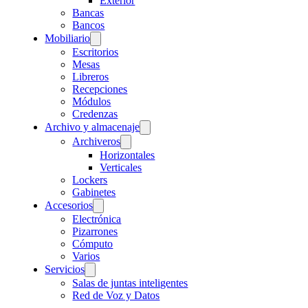
Exterior
Bancas
Bancos
Mobiliario
Escritorios
Mesas
Libreros
Recepciones
Módulos
Credenzas
Archivo y almacenaje
Archiveros
Horizontales
Verticales
Lockers
Gabinetes
Accesorios
Electrónica
Pizarrones
Cómputo
Varios
Servicios
Salas de juntas inteligentes
Red de Voz y Datos