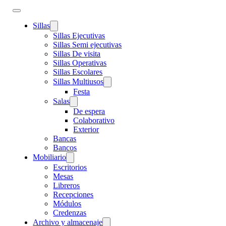
Sillas
Sillas Ejecutivas
Sillas Semi ejecutivas
Sillas De visita
Sillas Operativas
Sillas Escolares
Sillas Multiusos
Festa
Salas
De espera
Colaborativo
Exterior
Bancas
Bancos
Mobiliario
Escritorios
Mesas
Libreros
Recepciones
Módulos
Credenzas
Archivo y almacenaje