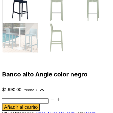
Banco alto Angie color negro
$
1,990.00
Precios + IVA
Banco
alto
Alternative:
Añadir al carrito
Angie
color