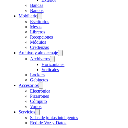
Exterior
Bancas
Bancos
Mobiliario
Escritorios
Mesas
Libreros
Recepciones
Módulos
Credenzas
Archivo y almacenaje
Archiveros
Horizontales
Verticales
Lockers
Gabinetes
Accesorios
Electrónica
Pizarrones
Cómputo
Varios
Servicios
Salas de juntas inteligentes
Red de Voz y Datos