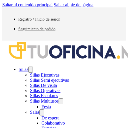
Saltar al contenido principal
Saltar al pie de página
Registro / Inicio de sesión
Seguimiento de pedido
Sillas
Sillas Ejecutivas
Sillas Semi ejecutivas
Sillas De visita
Sillas Operativas
Sillas Escolares
Sillas Multiusos
Festa
Salas
De espera
Colaborativo