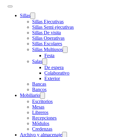
Sillas
Sillas Ejecutivas
Sillas Semi ejecutivas
Sillas De visita
Sillas Operativas
Sillas Escolares
Sillas Multiusos
Festa
Salas
De espera
Colaborativo
Exterior
Bancas
Bancos
Mobiliario
Escritorios
Mesas
Libreros
Recepciones
Módulos
Credenzas
Archivo y almacenaje