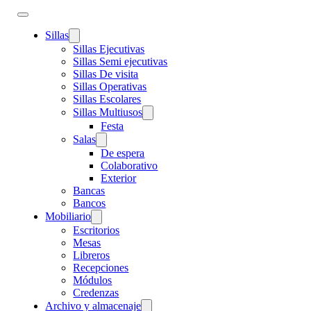
Sillas
Sillas Ejecutivas
Sillas Semi ejecutivas
Sillas De visita
Sillas Operativas
Sillas Escolares
Sillas Multiusos
Festa
Salas
De espera
Colaborativo
Exterior
Bancas
Bancos
Mobiliario
Escritorios
Mesas
Libreros
Recepciones
Módulos
Credenzas
Archivo y almacenaje