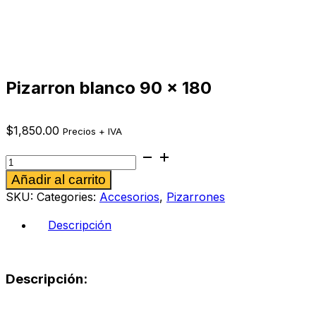
Pizarron blanco 90 x 180
$
1,850.00
Precios + IVA
Pizarron
blanco
Alternative:
Añadir al carrito
90
x
SKU:
Categories:
Accesorios
,
Pizarrones
180
cantidad
Descripción
Descripción: