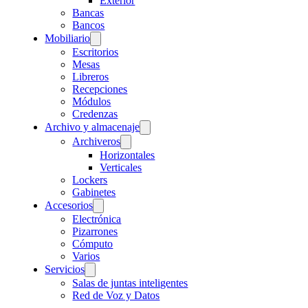
Exterior
Bancas
Bancos
Mobiliario
Escritorios
Mesas
Libreros
Recepciones
Módulos
Credenzas
Archivo y almacenaje
Archiveros
Horizontales
Verticales
Lockers
Gabinetes
Accesorios
Electrónica
Pizarrones
Cómputo
Varios
Servicios
Salas de juntas inteligentes
Red de Voz y Datos