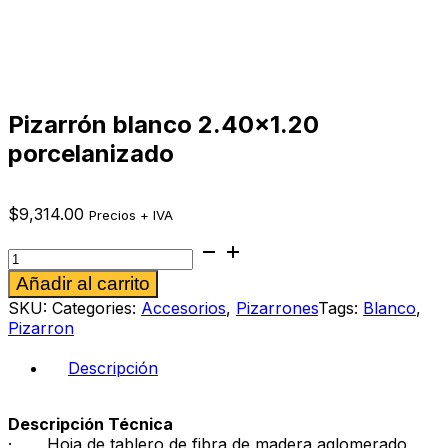
Pizarrón blanco 2.40×1.20
porcelanizado
$
9,314.00
Precios + IVA
Pizarrón
blanco
Alternative:
Añadir al carrito
2.40×1.20
porcelanizado
SKU:
Categories:
Accesorios
,
Pizarrones
Tags:
Blanco
,
cantidad
Pizarron
Descripción
Descripción Técnica
· Hoja de tablero de fibra de madera aglomerado