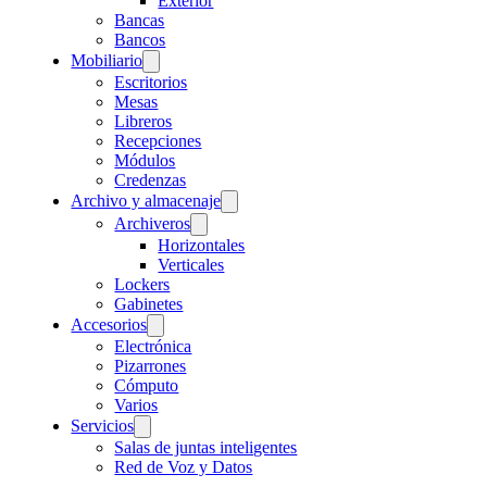
Exterior
Bancas
Bancos
Mobiliario
Escritorios
Mesas
Libreros
Recepciones
Módulos
Credenzas
Archivo y almacenaje
Archiveros
Horizontales
Verticales
Lockers
Gabinetes
Accesorios
Electrónica
Pizarrones
Cómputo
Varios
Servicios
Salas de juntas inteligentes
Red de Voz y Datos