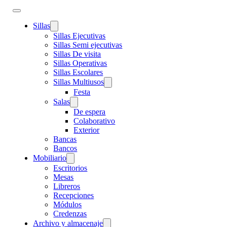
Sillas
Sillas Ejecutivas
Sillas Semi ejecutivas
Sillas De visita
Sillas Operativas
Sillas Escolares
Sillas Multiusos
Festa
Salas
De espera
Colaborativo
Exterior
Bancas
Bancos
Mobiliario
Escritorios
Mesas
Libreros
Recepciones
Módulos
Credenzas
Archivo y almacenaje