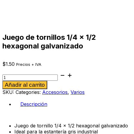
Juego de tornillos 1/4 x 1/2
hexagonal galvanizado
$
1.50
Precios + IVA
Juego
de
Alternative:
Añadir al carrito
tornillos
1/4
SKU:
Categories:
Accesorios
,
Varios
x
1/2
Descripción
hexagonal
galvanizado
cantidad
Juego de tornillo 1/4 x 1/2 hexagonal galvanizado
Ideal para la estantería gris industrial