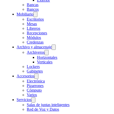
Exterior
Bancas
Bancos
Mobiliario
Escritorios
Mesas
Libreros
Recepciones
Módulos
Credenzas
Archivo y almacenaje
Archiveros
Horizontales
Verticales
Lockers
Gabinetes
Accesorios
Electrónica
Pizarrones
Cómputo
Varios
Servicios
Salas de juntas inteligentes
Red de Voz y Datos