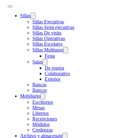
Sillas
Sillas Ejecutivas
Sillas Semi ejecutivas
Sillas De visita
Sillas Operativas
Sillas Escolares
Sillas Multiusos
Festa
Salas
De espera
Colaborativo
Exterior
Bancas
Bancos
Mobiliario
Escritorios
Mesas
Libreros
Recepciones
Módulos
Credenzas
Archivo y almacenaje