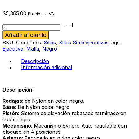
$
5,365.00
Precios + IVA
Sillón
semi
Alternative:
Añadir al carrito
ejecutivo
Beth
SKU:
Categories:
Sillas
,
Sillas Semi ejecutivas
Tags:
MN
Ejecutiva
,
Malla
,
Negro
cantidad
Descripción
Información adicional
Descripción
:
Rodajas
: de Nylon en color negro.
Base
: De Nylon color negro
Pistón
: Sistema de elevación rebasado terminado en
color negro.
Mecanismo
: Mecanismo Syncro Auto regulable con
bloqueo en 4 posiciones.
Asiento
: Fabricado en nylon color negro.