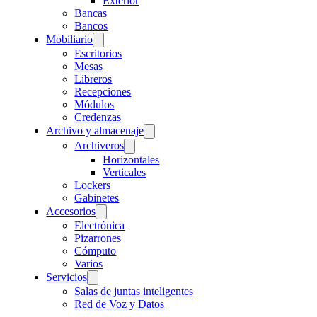
Exterior
Bancas
Bancos
Mobiliario
Escritorios
Mesas
Libreros
Recepciones
Módulos
Credenzas
Archivo y almacenaje
Archiveros
Horizontales
Verticales
Lockers
Gabinetes
Accesorios
Electrónica
Pizarrones
Cómputo
Varios
Servicios
Salas de juntas inteligentes
Red de Voz y Datos