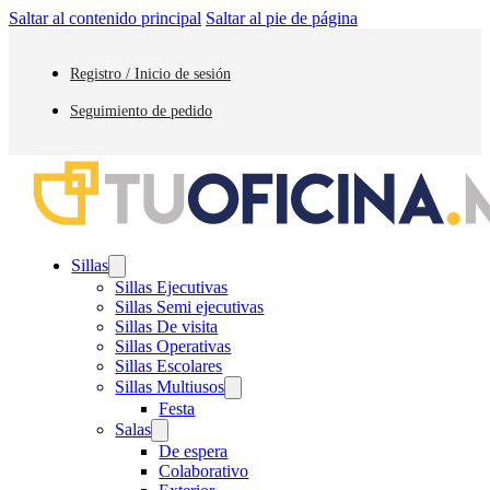
Saltar al contenido principal
Saltar al pie de página
Registro / Inicio de sesión
Seguimiento de pedido
Sillas
Sillas Ejecutivas
Sillas Semi ejecutivas
Sillas De visita
Sillas Operativas
Sillas Escolares
Sillas Multiusos
Festa
Salas
De espera
Colaborativo