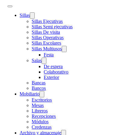
Sillas
Sillas Ejecutivas
Sillas Semi ejecutivas
Sillas De visita
Sillas Operativas
Sillas Escolares
Sillas Multiusos
Festa
Salas
De espera
Colaborativo
Exterior
Bancas
Bancos
Mobiliario
Escritorios
Mesas
Libreros
Recepciones
Módulos
Credenzas
Archivo y almacenaje