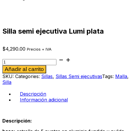
Silla semi ejecutiva Lumi plata
$
4,290.00
Precios + IVA
Silla
semi
Alternative:
Añadir al carrito
ejecutiva
Lumi
SKU:
Categories:
Sillas
,
Sillas Semi ejecutivas
Tags:
Malla
,
plata
Silla
cantidad
Descripción
Información adicional
Descripción: