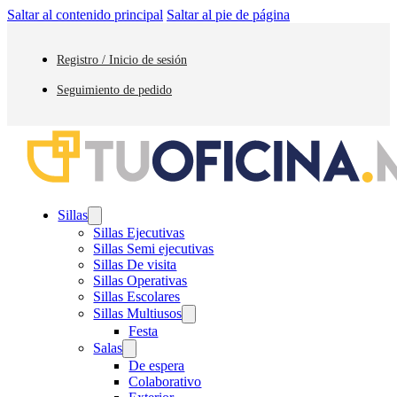
Saltar al contenido principal
Saltar al pie de página
Registro / Inicio de sesión
Seguimiento de pedido
Sillas
Sillas Ejecutivas
Sillas Semi ejecutivas
Sillas De visita
Sillas Operativas
Sillas Escolares
Sillas Multiusos
Festa
Salas
De espera
Colaborativo