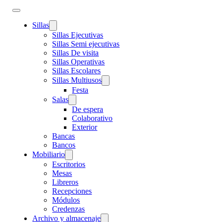
Sillas
Sillas Ejecutivas
Sillas Semi ejecutivas
Sillas De visita
Sillas Operativas
Sillas Escolares
Sillas Multiusos
Festa
Salas
De espera
Colaborativo
Exterior
Bancas
Bancos
Mobiliario
Escritorios
Mesas
Libreros
Recepciones
Módulos
Credenzas
Archivo y almacenaje