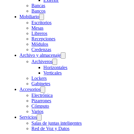
Exterior
Bancas
Bancos
Mobiliario
Escritorios
Mesas
Libreros
Recepciones
Módulos
Credenzas
Archivo y almacenaje
Archiveros
Horizontales
Verticales
Lockers
Gabinetes
Accesorios
Electrónica
Pizarrones
Cómputo
Varios
Servicios
Salas de juntas inteligentes
Red de Voz y Datos