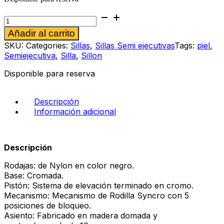
Silla
semi
Alternative:
Añadir al carrito
ejecutiva
Elenco
SKU:
Categories:
Sillas
,
Sillas Semi ejecutivas
Tags:
piel
,
cantidad
Semiejecutiva
,
Silla
,
Sillon
Disponible para reserva
Descripción
Información adicional
Descripción
Rodajas: de Nylon en color negro.
Base: Cromada.
Pistón: Sistema de elevación terminado en cromo.
Mecanismo: Mecanismo de Rodilla Syncro con 5
posiciones de bloqueo.
Asiento: Fabricado en madera domada y