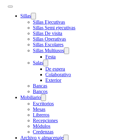
Sillas
Sillas Ejecutivas
Sillas Semi ejecutivas
Sillas De visita
Sillas Operativas
Sillas Escolares
Sillas Multiusos
Festa
Salas
De espera
Colaborativo
Exterior
Bancas
Bancos
Mobiliario
Escritorios
Mesas
Libreros
Recepciones
Módulos
Credenzas
Archivo y almacenaje