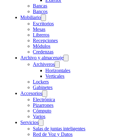
Exterior
Bancas
Bancos
Mobiliario
Escritorios
Mesas
Libreros
Recepciones
Módulos
Credenzas
Archivo y almacenaje
Archiveros
Horizontales
Verticales
Lockers
Gabinetes
Accesorios
Electrónica
Pizarrones
Cómputo
Varios
Servicios
Salas de juntas inteligentes
Red de Voz y Datos