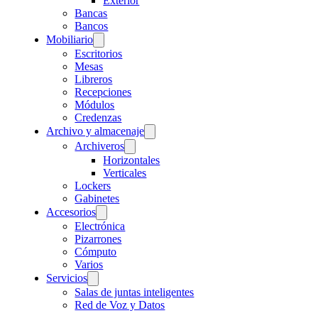
Exterior
Bancas
Bancos
Mobiliario
Escritorios
Mesas
Libreros
Recepciones
Módulos
Credenzas
Archivo y almacenaje
Archiveros
Horizontales
Verticales
Lockers
Gabinetes
Accesorios
Electrónica
Pizarrones
Cómputo
Varios
Servicios
Salas de juntas inteligentes
Red de Voz y Datos