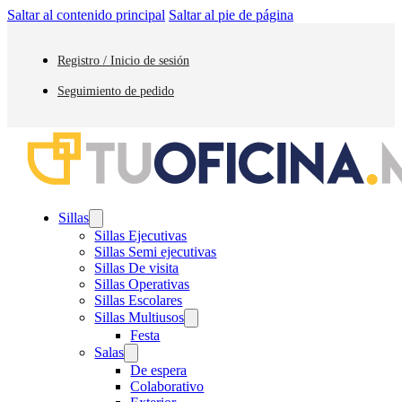
Saltar al contenido principal
Saltar al pie de página
Registro / Inicio de sesión
Seguimiento de pedido
Sillas
Sillas Ejecutivas
Sillas Semi ejecutivas
Sillas De visita
Sillas Operativas
Sillas Escolares
Sillas Multiusos
Festa
Salas
De espera
Colaborativo