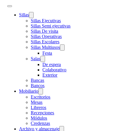
Sillas
Sillas Ejecutivas
Sillas Semi ejecutivas
Sillas De visita
Sillas Operativas
Sillas Escolares
Sillas Multiusos
Festa
Salas
De espera
Colaborativo
Exterior
Bancas
Bancos
Mobiliario
Escritorios
Mesas
Libreros
Recepciones
Módulos
Credenzas
Archivo y almacenaje