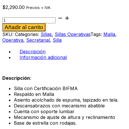
$
2,290.00
Precios + IVA
Silla
operativa
Alternative:
Añadir al carrito
Sanz
cantidad
SKU:
Categories:
Sillas
,
Sillas Operativas
Tags:
Malla
,
Operativa
,
Secretarial
,
Silla
Descripción
Información adicional
Descripción
:
Silla con Certificación BIFMA
Respaldo en Malla
Asiento acolchado de espuma, tapizado en tela.
Descansabrazos con mecanismo abatible
Cuenta con soporte lumbar
Mecanismo de ajuste de altura y reclinamiento
Base de estrella con rodajas.