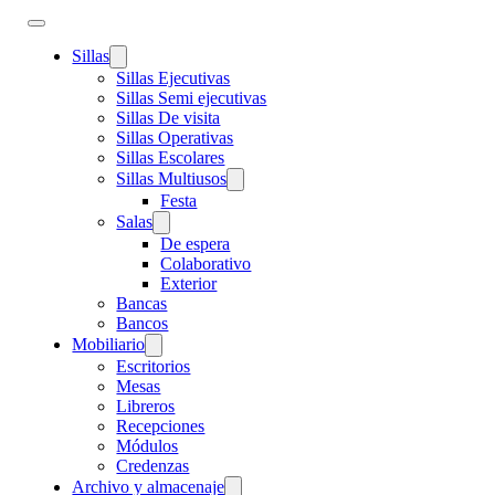
Sillas
Sillas Ejecutivas
Sillas Semi ejecutivas
Sillas De visita
Sillas Operativas
Sillas Escolares
Sillas Multiusos
Festa
Salas
De espera
Colaborativo
Exterior
Bancas
Bancos
Mobiliario
Escritorios
Mesas
Libreros
Recepciones
Módulos
Credenzas
Archivo y almacenaje