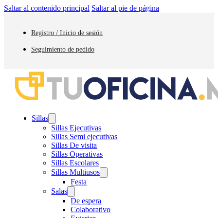
Saltar al contenido principal
Saltar al pie de página
Registro / Inicio de sesión
Seguimiento de pedido
Sillas
Sillas Ejecutivas
Sillas Semi ejecutivas
Sillas De visita
Sillas Operativas
Sillas Escolares
Sillas Multiusos
Festa
Salas
De espera
Colaborativo