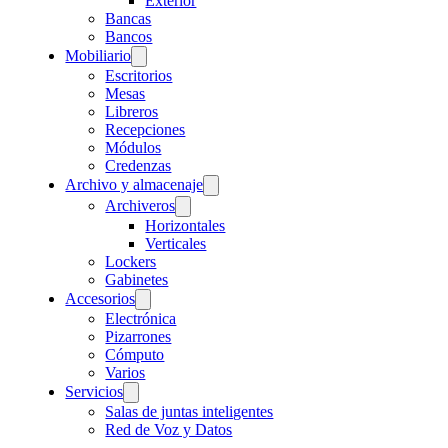
Exterior
Bancas
Bancos
Mobiliario
Escritorios
Mesas
Libreros
Recepciones
Módulos
Credenzas
Archivo y almacenaje
Archiveros
Horizontales
Verticales
Lockers
Gabinetes
Accesorios
Electrónica
Pizarrones
Cómputo
Varios
Servicios
Salas de juntas inteligentes
Red de Voz y Datos