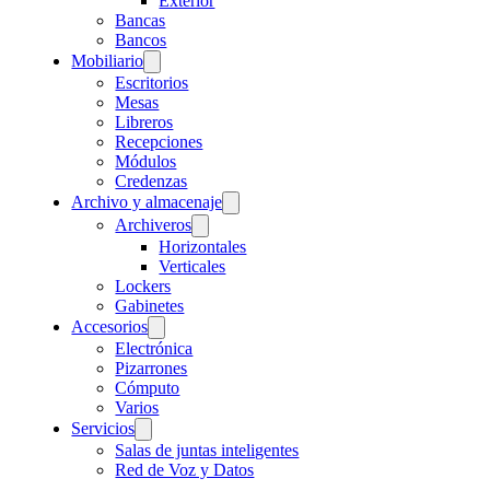
Exterior
Bancas
Bancos
Mobiliario
Escritorios
Mesas
Libreros
Recepciones
Módulos
Credenzas
Archivo y almacenaje
Archiveros
Horizontales
Verticales
Lockers
Gabinetes
Accesorios
Electrónica
Pizarrones
Cómputo
Varios
Servicios
Salas de juntas inteligentes
Red de Voz y Datos