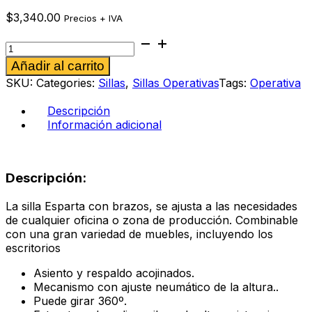
$
3,340.00
Precios + IVA
Silla
operativa
Alternative:
Añadir al carrito
Esparta
violeta
SKU:
Categories:
Sillas
,
Sillas Operativas
Tags:
Operativa
cantidad
Descripción
Información adicional
Descripción:
La silla Esparta con brazos, se ajusta a las necesidades
de cualquier oficina o zona de producción. Combinable
con una gran variedad de muebles, incluyendo los
escritorios
Asiento y respaldo acojinados.
Mecanismo con ajuste neumático de la altura..
Puede girar 360º.