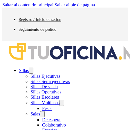
Saltar al contenido principal
Saltar al pie de página
Registro / Inicio de sesión
Seguimiento de pedido
Sillas
Sillas Ejecutivas
Sillas Semi ejecutivas
Sillas De visita
Sillas Operativas
Sillas Escolares
Sillas Multiusos
Festa
Salas
De espera
Colaborativo