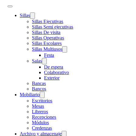
Sillas
Sillas Ejecutivas
Sillas Semi ejecutivas
Sillas De visita
Sillas Operativas
Sillas Escolares
Sillas Multiusos
Festa
Salas
De espera
Colaborativo
Exterior
Bancas
Bancos
Mobiliario
Escritorios
Mesas
Libreros
Recepciones
Módulos
Credenzas
Archivo y almacenaje