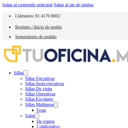
Saltar al contenido principal
Saltar al pie de página
Llámanos: 81 4170 8002
Registro / Inicio de sesión
Seguimiento de pedido
Sillas
Sillas Ejecutivas
Sillas Semi ejecutivas
Sillas De visita
Sillas Operativas
Sillas Escolares
Sillas Multiusos
Festa
Salas
De espera
Colaborativo