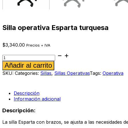
Silla operativa Esparta turquesa
$
3,340.00
Precios + IVA
Silla
operativa
Alternative:
Añadir al carrito
Esparta
turquesa
SKU:
Categories:
Sillas
,
Sillas Operativas
Tags:
Operativa
cantidad
Descripción
Información adicional
Descripción:
La silla Esparta con brazos, se ajusta a las necesidades 