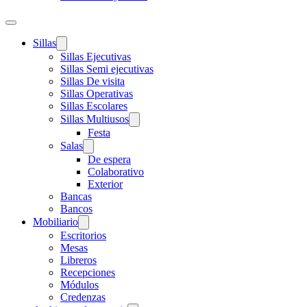
Sillas
Sillas Ejecutivas
Sillas Semi ejecutivas
Sillas De visita
Sillas Operativas
Sillas Escolares
Sillas Multiusos
Festa
Salas
De espera
Colaborativo
Exterior
Bancas
Bancos
Mobiliario
Escritorios
Mesas
Libreros
Recepciones
Módulos
Credenzas