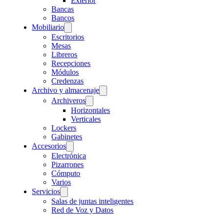
Exterior
Bancas
Bancos
Mobiliario
Escritorios
Mesas
Libreros
Recepciones
Módulos
Credenzas
Archivo y almacenaje
Archiveros
Horizontales
Verticales
Lockers
Gabinetes
Accesorios
Electrónica
Pizarrones
Cómputo
Varios
Servicios
Salas de juntas inteligentes
Red de Voz y Datos