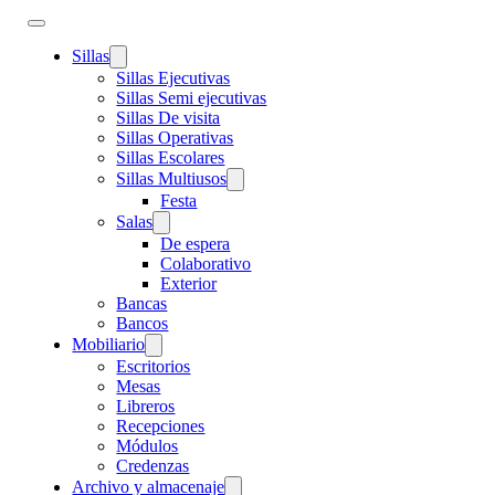
Sillas
Sillas Ejecutivas
Sillas Semi ejecutivas
Sillas De visita
Sillas Operativas
Sillas Escolares
Sillas Multiusos
Festa
Salas
De espera
Colaborativo
Exterior
Bancas
Bancos
Mobiliario
Escritorios
Mesas
Libreros
Recepciones
Módulos
Credenzas
Archivo y almacenaje