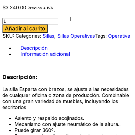
$
3,340.00
Precios + IVA
Silla
operativa
Alternative:
Añadir al carrito
Esparta
plata
SKU:
Categories:
Sillas
,
Sillas Operativas
Tags:
Operativa
cantidad
Descripción
Información adicional
Descripción:
La silla Esparta con brazos, se ajusta a las necesidades
de cualquier oficina o zona de producción. Combinable
con una gran variedad de muebles, incluyendo los
escritorios
Asiento y respaldo acojinados.
Mecanismo con ajuste neumático de la altura..
Puede girar 360º.