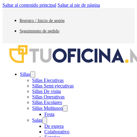
Saltar al contenido principal
Saltar al pie de página
Registro / Inicio de sesión
Seguimiento de pedido
Sillas
Sillas Ejecutivas
Sillas Semi ejecutivas
Sillas De visita
Sillas Operativas
Sillas Escolares
Sillas Multiusos
Festa
Salas
De espera
Colaborativo