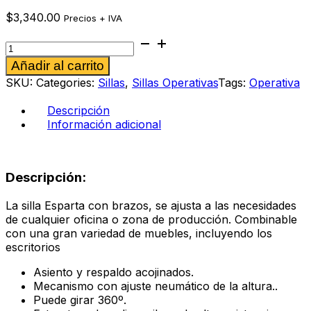
$
3,340.00
Precios + IVA
Silla
operativa
Alternative:
Añadir al carrito
Esparta
gris
SKU:
Categories:
Sillas
,
Sillas Operativas
Tags:
Operativa
oxford
cantidad
Descripción
Información adicional
Descripción:
La silla Esparta con brazos, se ajusta a las necesidades
de cualquier oficina o zona de producción. Combinable
con una gran variedad de muebles, incluyendo los
escritorios
Asiento y respaldo acojinados.
Mecanismo con ajuste neumático de la altura..
Puede girar 360º.