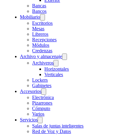
Exterior
Bancas
Bancos
Mobiliario
Escritorios
Mesas
Libreros
Recepciones
Módulos
Credenzas
Archivo y almacenaje
Archiveros
Horizontales
Verticales
Lockers
Gabinetes
Accesorios
Electrónica
Pizarrones
Cómputo
Varios
Servicios
Salas de juntas inteligentes
Red de Voz y Datos