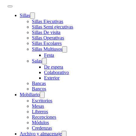
Sillas
Sillas Ejecutivas
Sillas Semi ejecutivas
Sillas De visita
Sillas Operativas
Sillas Escolares
Sillas Multiusos
Festa
Salas
De espera
Colaborativo
Exterior
Bancas
Bancos
Mobiliario
Escritorios
Mesas
Libreros
Recepciones
Módulos
Credenzas
Archivo y almacenaje