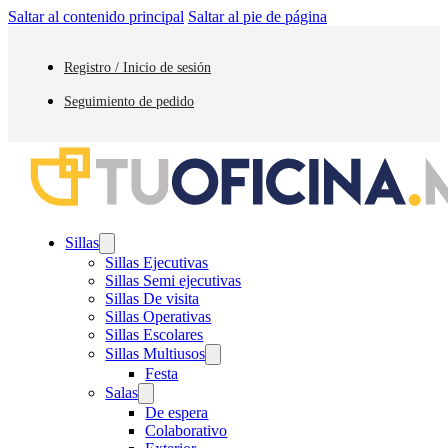
Saltar al contenido principal
Saltar al pie de página
Registro / Inicio de sesión
Seguimiento de pedido
Sillas
Sillas Ejecutivas
Sillas Semi ejecutivas
Sillas De visita
Sillas Operativas
Sillas Escolares
Sillas Multiusos
Festa
Salas
De espera
Colaborativo