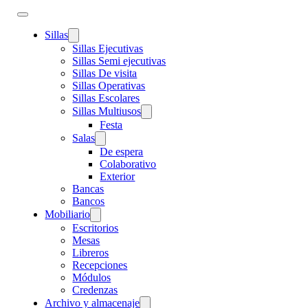
Sillas
Sillas Ejecutivas
Sillas Semi ejecutivas
Sillas De visita
Sillas Operativas
Sillas Escolares
Sillas Multiusos
Festa
Salas
De espera
Colaborativo
Exterior
Bancas
Bancos
Mobiliario
Escritorios
Mesas
Libreros
Recepciones
Módulos
Credenzas
Archivo y almacenaje