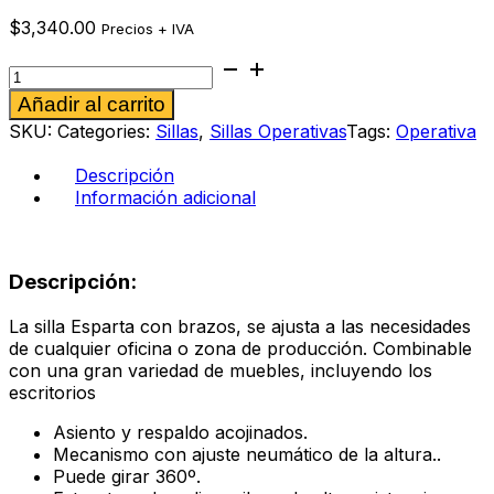
$
3,340.00
Precios + IVA
Silla
operativa
Alternative:
Añadir al carrito
Esparta
café
SKU:
Categories:
Sillas
,
Sillas Operativas
Tags:
Operativa
cantidad
Descripción
Información adicional
Descripción:
La silla Esparta con brazos, se ajusta a las necesidades
de cualquier oficina o zona de producción. Combinable
con una gran variedad de muebles, incluyendo los
escritorios
Asiento y respaldo acojinados.
Mecanismo con ajuste neumático de la altura..
Puede girar 360º.