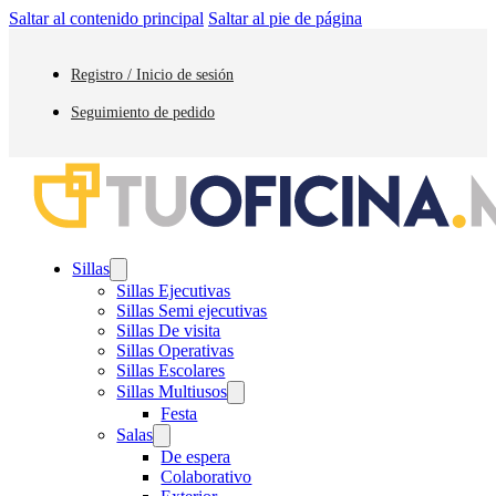
Saltar al contenido principal
Saltar al pie de página
Registro / Inicio de sesión
Seguimiento de pedido
Sillas
Sillas Ejecutivas
Sillas Semi ejecutivas
Sillas De visita
Sillas Operativas
Sillas Escolares
Sillas Multiusos
Festa
Salas
De espera
Colaborativo