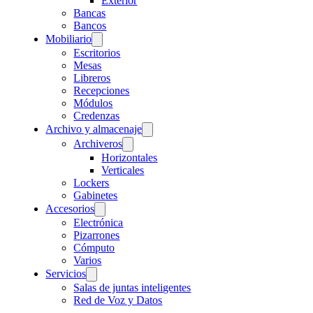
Exterior
Bancas
Bancos
Mobiliario
Escritorios
Mesas
Libreros
Recepciones
Módulos
Credenzas
Archivo y almacenaje
Archiveros
Horizontales
Verticales
Lockers
Gabinetes
Accesorios
Electrónica
Pizarrones
Cómputo
Varios
Servicios
Salas de juntas inteligentes
Red de Voz y Datos